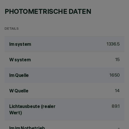
PHOTOMETRISCHE DATEN
DETAILS
1336.5
lm system
15
W system
1650
lm Quelle
14
W Quelle
89.1
Lichtausbeute (realer
Wert)
-
lm im Notbetrieb