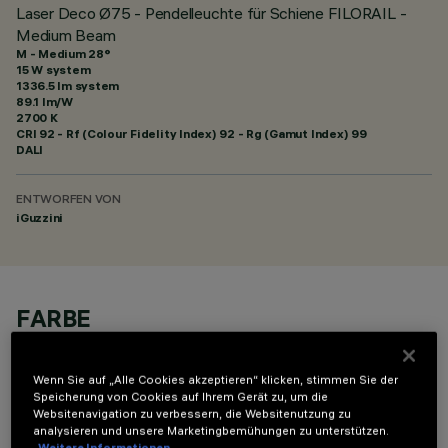
Laser Deco Ø75 - Pendelleuchte für Schiene FILORAIL -
Medium Beam
M - Medium 28°
15 W system
1336.5 lm system
89.1 lm/W
2700 K
CRI
92
- Rf (Colour Fidelity Index) 92 - Rg (Gamut Index) 99
DALI
ENTWORFEN VON
iGuzzini
FARBE
Wenn Sie auf „Alle Cookies akzeptieren“ klicken, stimmen Sie der
Speicherung von Cookies auf Ihrem Gerät zu, um die
Websitenavigation zu verbessern, die Websitenutzung zu
analysieren und unsere Marketingbemühungen zu unterstützen.
Weitere Informationen