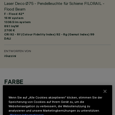
Laser Deco Ø75 - Pendelleuchte für Schiene FILORAIL -
Flood Beam
F - Flood 42°
15 W system
1336.5 lm system
89.1 lm/W
2700 K
CRI
92
- Rf (Colour Fidelity Index) 92 - Rg (Gamut Index) 99
DALI
ENTWORFEN VON
iGuzzini
FARBE
Wenn Sie auf „Alle Cookies akzeptieren“ klicken, stimmen Sie der
Speicherung von Cookies auf Ihrem Gerät zu, um die
Websitenavigation zu verbessern, die Websitenutzung zu
analysieren und unsere Marketingbemühungen zu unterstützen.
Weitere Informationen