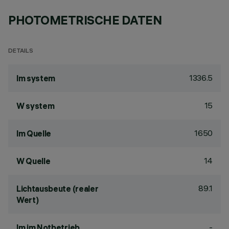
PHOTOMETRISCHE DATEN
DETAILS
1336.5
lm system
15
W system
1650
lm Quelle
14
W Quelle
89.1
Lichtausbeute (realer
Wert)
-
lm im Notbetrieb