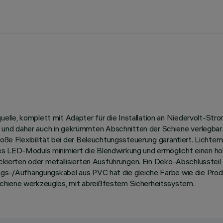
le, komplett mit Adapter für die Installation an Niedervolt-Stroms
nd daher auch in gekrümmten Abschnitten der Schiene verlegbar. 
 große Flexibilität bei der Beleuchtungssteuerung garantiert. Lich
es LED-Moduls minimiert die Blendwirkung und ermöglicht einen hoh
 lackierten oder metallisierten Ausführungen. Ein Deko-Abschlusste
ungs-/Aufhängungskabel aus PVC hat die gleiche Farbe wie die Pro
Schiene werkzeuglos, mit abreißfestem Sicherheitssystem.