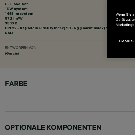
F - Flood 42°
15 W system
1458 lm system
Wenn Sie au
97.2 lm/W
Gerät zu, u
3500 K
Marketingb
CRI
92
- Rf (Colour Fidelity Index) 90 - Rg (Gamut Index) 98
DALI
Cookie-
ENTWORFEN VON
iGuzzini
FARBE
OPTIONALE KOMPONENTEN