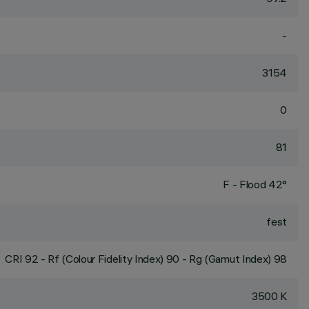
-
3154
0
81
F - Flood 42°
fest
CRI
92
- Rf (Colour Fidelity Index) 90 - Rg (Gamut Index) 98
3500 K