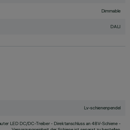
Dimmable
DALI
Lv-schienenpendel
auter LED DC/DC-Treiber - Direktanschluss an 48V-Schiene -
Versorgungseinheit der Schiene ist separat zu bestellen.