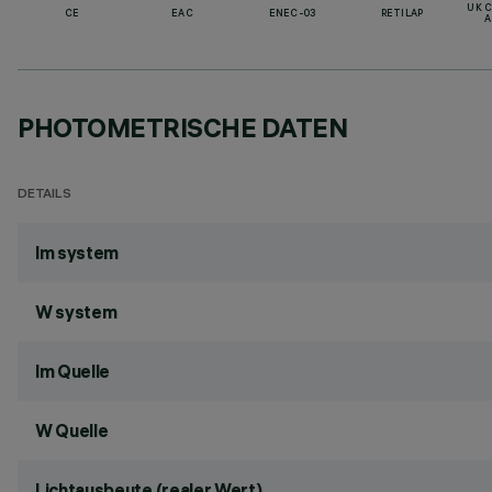
UK 
CE
EAC
ENEC-03
RETILAP
A
PHOTOMETRISCHE DATEN
DETAILS
lm system
W system
lm Quelle
W Quelle
Lichtausbeute (realer Wert)