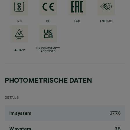
BIS
CE
EAC
ENEC-03
UK CONFORMITY
RETILAP
ASSESSED
PHOTOMETRISCHE DATEN
DETAILS
377.6
lm system
3.8
W system