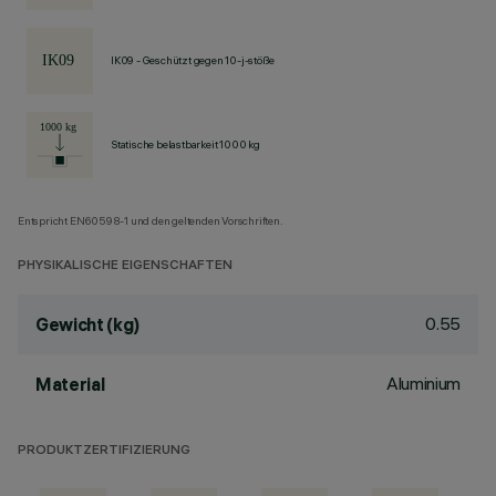
IK09 - Geschützt gegen 10-j-stöße
Statische belastbarkeit 1000 kg
Entspricht EN60598-1 und den geltenden Vorschriften.
PHYSIKALISCHE EIGENSCHAFTEN
0.55
Gewicht (kg)
Aluminium
Material
PRODUKTZERTIFIZIERUNG