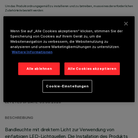
Um das Produkt ordnungsgemäß zu installieren und zu betreiben, muss eines der erforderlichen
Zubehörteile bestellt werden:
Wenn Sie auf „Alle Cookies akzeptieren“ klicken, stimmen Sie der
Speicherung von Cookies auf Ihrem Gerät zu, um die
Websitenavigation zu verbessern, die Websitenutzung zu
OPTIONALE KOMPONENTEN
analysieren und unsere Marketingbemühungen zu unterstützen.
Weitere Informationen
Alle ablehnen
Alle Cookies akzeptieren
Cookie-Einstellungen
TECHNISCHE DATEN
LETZTES UPDATE: 05.08.2026
BESCHREIBUNG
Bandleuchte mit direktem Licht zur Verwendung von
einfarbigen LED-Lichtquellen. Die Installation des Produkts