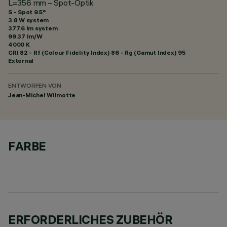
L=356 mm – Spot-Optik
S - Spot 9.5°
3.8 W system
377.6 lm system
99.37 lm/W
4000 K
CRI
82
- Rf (Colour Fidelity Index) 86 - Rg (Gamut Index) 95
External
ENTWORFEN VON
Jean-Michel Wilmotte
FARBE
ERFORDERLICHES ZUBEHÖR