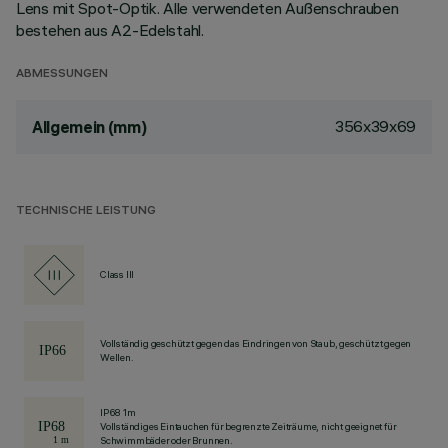
Lens mit Spot-Optik. Alle verwendeten Außenschrauben
bestehen aus A2-Edelstahl.
ABMESSUNGEN
356x39x69
Allgemein (mm)
TECHNISCHE LEISTUNG
Class III
Vollständig geschützt gegen das Eindringen von Staub, geschützt gegen
Wellen.
IP68 1m
Vollständiges Eintauchen für begrenzte Zeiträume, nicht geeignet für
Schwimmbäder oder Brunnen.