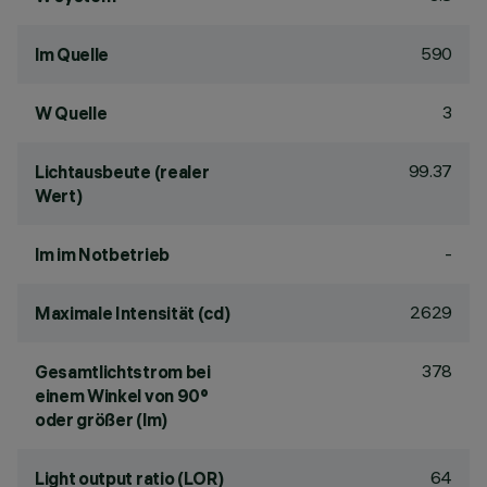
590
lm Quelle
3
W Quelle
99.37
Lichtausbeute (realer
Wert)
-
lm im Notbetrieb
2629
Maximale Intensität (cd)
378
Gesamtlichtstrom bei
einem Winkel von 90°
oder größer (lm)
64
Light output ratio (LOR)