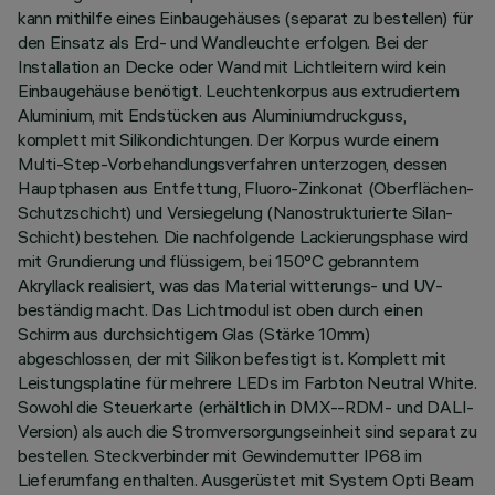
kann mithilfe eines Einbaugehäuses (separat zu bestellen) für
den Einsatz als Erd- und Wandleuchte erfolgen. Bei der
Installation an Decke oder Wand mit Lichtleitern wird kein
Einbaugehäuse benötigt. Leuchtenkorpus aus extrudiertem
Aluminium, mit Endstücken aus Aluminiumdruckguss,
komplett mit Silikondichtungen. Der Korpus wurde einem
Multi-Step-Vorbehandlungsverfahren unterzogen, dessen
Hauptphasen aus Entfettung, Fluoro-Zinkonat (Oberflächen-
Schutzschicht) und Versiegelung (Nanostrukturierte Silan-
Schicht) bestehen. Die nachfolgende Lackierungsphase wird
mit Grundierung und flüssigem, bei 150°C gebranntem
Akryllack realisiert, was das Material witterungs- und UV-
beständig macht. Das Lichtmodul ist oben durch einen
Schirm aus durchsichtigem Glas (Stärke 10mm)
abgeschlossen, der mit Silikon befestigt ist. Komplett mit
Leistungsplatine für mehrere LEDs im Farbton Neutral White.
Sowohl die Steuerkarte (erhältlich in DMX--RDM- und DALI-
Version) als auch die Stromversorgungseinheit sind separat zu
bestellen. Steckverbinder mit Gewindemutter IP68 im
Lieferumfang enthalten. Ausgerüstet mit System Opti Beam