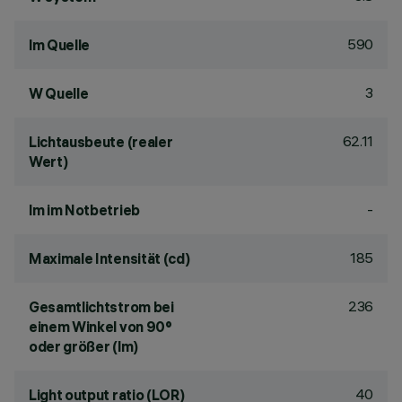
590
lm Quelle
3
W Quelle
62.11
Lichtausbeute (realer
Wert)
-
lm im Notbetrieb
185
Maximale Intensität (cd)
236
Gesamtlichtstrom bei
einem Winkel von 90°
oder größer (lm)
40
Light output ratio (LOR)