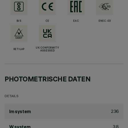
BIS
CE
EAC
ENEC-03
UK CONFORMITY
RETILAP
ASSESSED
PHOTOMETRISCHE DATEN
DETAILS
236
lm system
3.8
W system