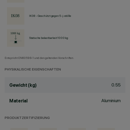
IK08 - Geschützt gegen 5-j-stöße
Statische belastbarkeit 1000 kg
Entspricht EN60598-1 und den geltenden Vorschriften.
PHYSIKALISCHE EIGENSCHAFTEN
0.55
Gewicht (kg)
Aluminium
Material
PRODUKTZERTIFIZIERUNG