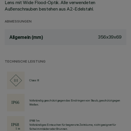
Lens mit Wide Flood-Optik. Alle verwendeten
Außenschrauben bestehen aus A2-Edelstahl.
ABMESSUNGEN
356x39x69
Allgemein (mm)
TECHNISCHE LEISTUNG
Class III
Vollständig geschützt gegen das Eindringen von Staub, geschützt gegen
Wellen.
IP68 1m
Vollständiges Eintauchen für begrenzte Zeiträume, nicht geeignet für
Schwimmbäder oder Brunnen.