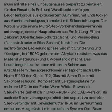
muss mithilfe eines Einbaugehäuses (separat zu bestellen)
für den Einsatz als Erd- und Wandleuchte erfolgen.
Leuchtenkorpus aus extrudiertem Aluminium, mit Endstücken
aus Aluminiumdruckguss, komplett mit Silikondichtungen. Der
Korpus wurde einem Multi-Step-Vorbehandlungsverfahren
unterzogen, dessen Hauptphasen aus Entfettung, Fluoro-
Zinkonat (Oberflächen-Schutzschicht) und Versiegelung
(Nanostrukturierte Silan-Schicht) bestehen. Die
nachfolgende Lackierungsphase wird mit Grundierung und
flüssigem, bei 150°C gebranntem Akryllack realisiert, was das
Material witterungs- und UV-beständig macht. Das
Leuchtengehäuse ist oben mit einem Schirm aus
rutschfestem Glas abgeschlossen (entspricht nach DIN-
Norm 51130 der Klasse R12, Glas mit 8 mm Dicke mit
Silikonbefestigung). Komplett mit Leistungsplatine für
mehrere LEDs in der Farbe Warm White. Sowohl die
Steuerkarte (erhältlich in DMX--RDM- und DALI-Version) als
auch die Stromversorgungseinheit sind separat zu bestellen.
Steckverbinder mit Gewindemutter IP68 im Lieferumfang
enthalten. Ausgerüstet mit optischem System Opti Beam