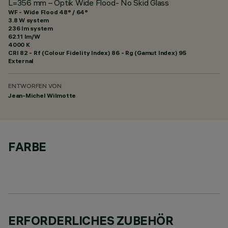
L=356 mm – Optik Wide Flood- No Skid Glass
WF - Wide Flood 48° / 64°
3.8 W system
236 lm system
62.11 lm/W
4000 K
CRI
82
- Rf (Colour Fidelity Index) 86 - Rg (Gamut Index) 95
External
ENTWORFEN VON
Jean-Michel Wilmotte
FARBE
ERFORDERLICHES ZUBEHÖR