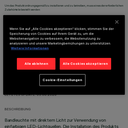
Um das Produkt ordnungsgemäß zu installieren und zu betreiben, muss eines der erforderlichen
Zubehörteile bestellt werden:
Wenn Sie auf „Alle Cookies akzeptieren“ klicken, stimmen Sie der
Speicherung von Cookies auf Ihrem Gerät zu, um die
Websitenavigation zu verbessern, die Websitenutzung zu
OPTIONALE KOMPONENTEN
analysieren und unsere Marketingbemühungen zu unterstützen.
Weitere Informationen
Alle ablehnen
Alle Cookies akzeptieren
Cookie-Einstellungen
TECHNISCHE DATEN
LETZTES UPDATE: 05.08.2026
BESCHREIBUNG
Bandleuchte mit direktem Licht zur Verwendung von
einfarbigen LED-Lichtquellen. Die Installation des Produkts