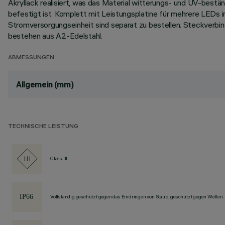
Akryllack realisiert, was das Material witterungs- und UV-best
befestigt ist. Komplett mit Leistungsplatine für mehrere LEDs 
Stromversorgungseinheit sind separat zu bestellen. Steckverb
bestehen aus A2-Edelstahl.
ABMESSUNGEN
Allgemein (mm)
TECHNISCHE LEISTUNG
Class III
Vollständig geschützt gegen das Eindringen von Staub, geschützt gegen Wellen.