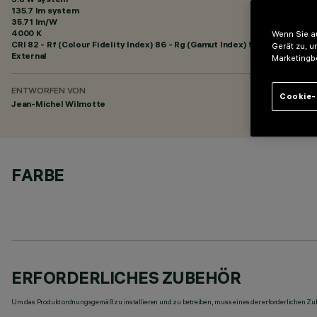
135.7 lm system
35.71 lm/W
4000 K
Wenn Sie au
CRI
82
- Rf (Colour Fidelity Index) 86 - Rg (Gamut Index) 95
Gerät zu, u
External
Marketingb
ENTWORFEN VON
Cookie-
Jean-Michel Wilmotte
FARBE
ERFORDERLICHES ZUBEHÖR
Um das Produkt ordnungsgemäß zu installieren und zu betreiben, muss eines der erforderlichen Zub