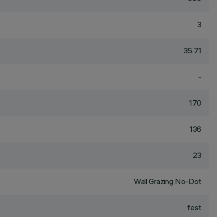
3
35.71
-
170
136
23
Wall Grazing No-Dot
fest