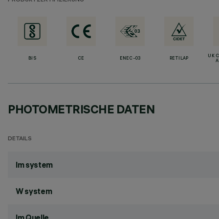
PRODUKTZERTIFIZIERUNG
UK 
BIS
CE
ENEC-03
RETILAP
A
PHOTOMETRISCHE DATEN
DETAILS
lm system
W system
lm Quelle