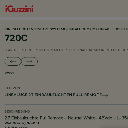
INNENLEUCHTEN
/
LINEARE SYSTEME
/
LINEALUCE 27
/
27 EINBAULEUCHTE
720C
FARBE
ERFORDERLICHES ZUBEHÖR
OPTIONALE KOMPONENTEN
TECH
720C
TEIL VON
LINEALUCE 27 EINBAULEUCHTEN FULL REMOTE
BESCHREIBUNG
27 Einbauleuchte Full Remote – Neutral White– 48Vdc – L=35
Wall Grazing No-Dot
3.8 W system