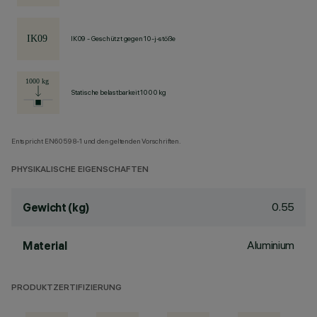
IK09 - Geschützt gegen 10-j-stöße
Statische belastbarkeit 1000 kg
Entspricht EN60598-1 und den geltenden Vorschriften.
PHYSIKALISCHE EIGENSCHAFTEN
0.55
Gewicht (kg)
Aluminium
Material
PRODUKTZERTIFIZIERUNG