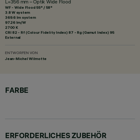
L=356 mm – Optik Wide Flood
WF - Wide Flood 55° / 58°
3.8 W system
369.6 lm system
97.26 lm/W
2700 K
CRI
82
- Rf (Colour Fidelity Index) 87 - Rg (Gamut Index) 95
External
ENTWORFEN VON
Jean-Michel Wilmotte
FARBE
ERFORDERLICHES ZUBEHÖR