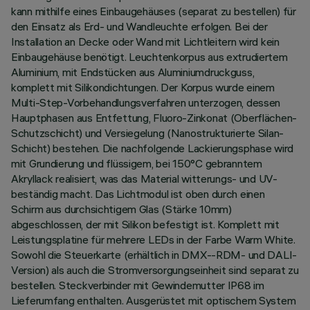
kann mithilfe eines Einbaugehäuses (separat zu bestellen) für
den Einsatz als Erd- und Wandleuchte erfolgen. Bei der
Installation an Decke oder Wand mit Lichtleitern wird kein
Einbaugehäuse benötigt. Leuchtenkorpus aus extrudiertem
Aluminium, mit Endstücken aus Aluminiumdruckguss,
komplett mit Silikondichtungen. Der Korpus wurde einem
Multi-Step-Vorbehandlungsverfahren unterzogen, dessen
Hauptphasen aus Entfettung, Fluoro-Zinkonat (Oberflächen-
Schutzschicht) und Versiegelung (Nanostrukturierte Silan-
Schicht) bestehen. Die nachfolgende Lackierungsphase wird
mit Grundierung und flüssigem, bei 150°C gebranntem
Akryllack realisiert, was das Material witterungs- und UV-
beständig macht. Das Lichtmodul ist oben durch einen
Schirm aus durchsichtigem Glas (Stärke 10mm)
abgeschlossen, der mit Silikon befestigt ist. Komplett mit
Leistungsplatine für mehrere LEDs in der Farbe Warm White.
Sowohl die Steuerkarte (erhältlich in DMX--RDM- und DALI-
Version) als auch die Stromversorgungseinheit sind separat zu
bestellen. Steckverbinder mit Gewindemutter IP68 im
Lieferumfang enthalten. Ausgerüstet mit optischem System