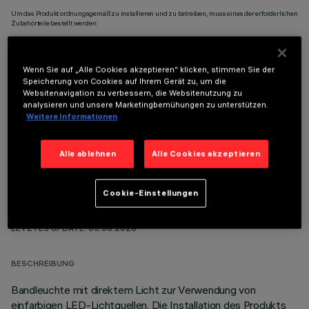
Um das Produkt ordnungsgemäß zu installieren und zu betreiben, muss eines der erforderlichen
Zubehörteile bestellt werden:
Wenn Sie auf „Alle Cookies akzeptieren“ klicken, stimmen Sie der
Speicherung von Cookies auf Ihrem Gerät zu, um die
Websitenavigation zu verbessern, die Websitenutzung zu
OPTIONALE KOMPONENTEN
analysieren und unsere Marketingbemühungen zu unterstützen.
Weitere Informationen
Alle ablehnen
Alle Cookies akzeptieren
Cookie-Einstellungen
TECHNISCHE DATEN
LETZTES UPDATE: 05.08.2026
BESCHREIBUNG
Bandleuchte mit direktem Licht zur Verwendung von
einfarbigen LED-Lichtquellen. Die Installation des Produkts