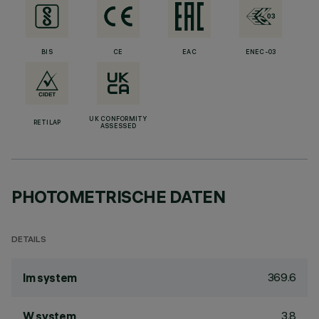
BIS
CE
EAC
ENEC-03
UK CONFORMITY
RETILAP
ASSESSED
PHOTOMETRISCHE DATEN
DETAILS
369.6
lm system
3.8
W system