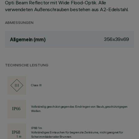
Opti Beam Reflector mit Wide Flood-Optik. Alle
verwendeten Außenschrauben bestehen aus A2-Edelstahl.
ABMESSUNGEN
356x39x69
Allgemein (mm)
TECHNISCHE LEISTUNG
Class III
Vollständig geschützt gegen das Eindringen von Staub, geschützt gegen
Wellen.
IP68 1m
Vollständiges Eintauchen für begrenzte Zeiträume, nicht geeignet für
Schwimmbäder oder Brunnen.