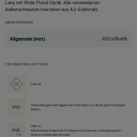
Lens mit Wide Flood-Optik. Alle verwendeten
Außenschrauben bestehen aus A2-Edelstahl.
ABMESSUNGEN
652x39x69
Allgemein (mm)
TECHNISCHE LEISTUNG
Class III
Vollständig geschützt gegen das Eindringen von Staub, geschützt gegen
Wellen.
IP68 1m
Vollständiges Eintauchen für begrenzte Zeiträume, nicht geeignet für
Schwimmbäder oder Brunnen.