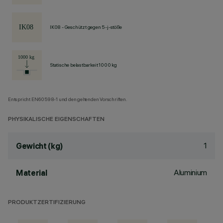
IK08 - Geschützt gegen 5-j-stöße
Statische belastbarkeit 1000 kg
Entspricht EN60598-1 und den geltenden Vorschriften.
PHYSIKALISCHE EIGENSCHAFTEN
1
Gewicht (kg)
Aluminium
Material
PRODUKTZERTIFIZIERUNG