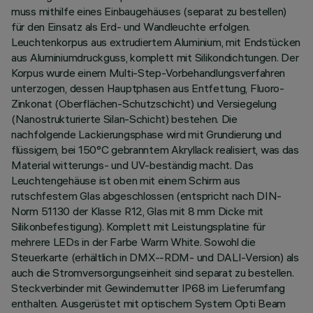
muss mithilfe eines Einbaugehäuses (separat zu bestellen)
für den Einsatz als Erd- und Wandleuchte erfolgen.
Leuchtenkorpus aus extrudiertem Aluminium, mit Endstücken
aus Aluminiumdruckguss, komplett mit Silikondichtungen. Der
Korpus wurde einem Multi-Step-Vorbehandlungsverfahren
unterzogen, dessen Hauptphasen aus Entfettung, Fluoro-
Zinkonat (Oberflächen-Schutzschicht) und Versiegelung
(Nanostrukturierte Silan-Schicht) bestehen. Die
nachfolgende Lackierungsphase wird mit Grundierung und
flüssigem, bei 150°C gebranntem Akryllack realisiert, was das
Material witterungs- und UV-beständig macht. Das
Leuchtengehäuse ist oben mit einem Schirm aus
rutschfestem Glas abgeschlossen (entspricht nach DIN-
Norm 51130 der Klasse R12, Glas mit 8 mm Dicke mit
Silikonbefestigung). Komplett mit Leistungsplatine für
mehrere LEDs in der Farbe Warm White. Sowohl die
Steuerkarte (erhältlich in DMX--RDM- und DALI-Version) als
auch die Stromversorgungseinheit sind separat zu bestellen.
Steckverbinder mit Gewindemutter IP68 im Lieferumfang
enthalten. Ausgerüstet mit optischem System Opti Beam