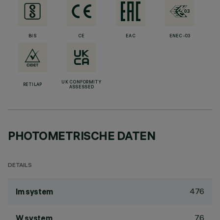
BIS
CE
EAC
ENEC-03
UK CONFORMITY
RETILAP
ASSESSED
PHOTOMETRISCHE DATEN
DETAILS
476
lm system
7.6
W system