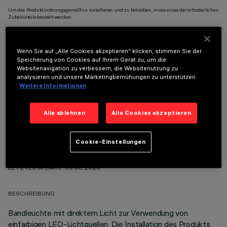
Um das Produkt ordnungsgemäß zu installieren und zu betreiben, muss eines der erforderlichen
Zubehörteile bestellt werden:
Wenn Sie auf „Alle Cookies akzeptieren“ klicken, stimmen Sie der
Speicherung von Cookies auf Ihrem Gerät zu, um die
Websitenavigation zu verbessern, die Websitenutzung zu
OPTIONALE KOMPONENTEN
analysieren und unsere Marketingbemühungen zu unterstützen.
Weitere Informationen
Alle ablehnen
Alle Cookies akzeptieren
Cookie-Einstellungen
TECHNISCHE DATEN
LETZTES UPDATE: 05.08.2026
BESCHREIBUNG
Bandleuchte mit direktem Licht zur Verwendung von
einfarbigen LED-Lichtquellen. Die Installation des Produkts