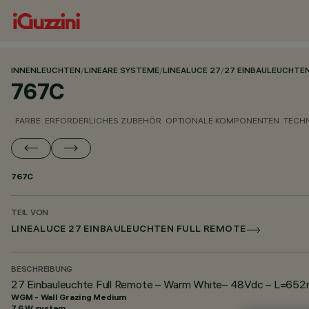
INNENLEUCHTEN
/
LINEARE SYSTEME
/
LINEALUCE 27
/
27 EINBAULEUCHTE
767C
FARBE
ERFORDERLICHES ZUBEHÖR
OPTIONALE KOMPONENTEN
TECH
767C
TEIL VON
LINEALUCE 27 EINBAULEUCHTEN FULL REMOTE
BESCHREIBUNG
27 Einbauleuchte Full Remote – Warm White– 48Vdc – L=652m
WGM - Wall Grazing Medium
7.6 W system