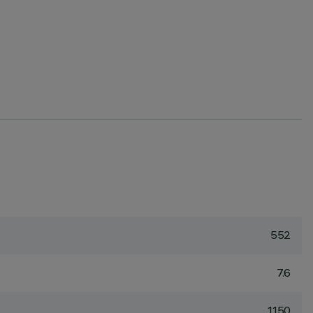
552
7.6
1150