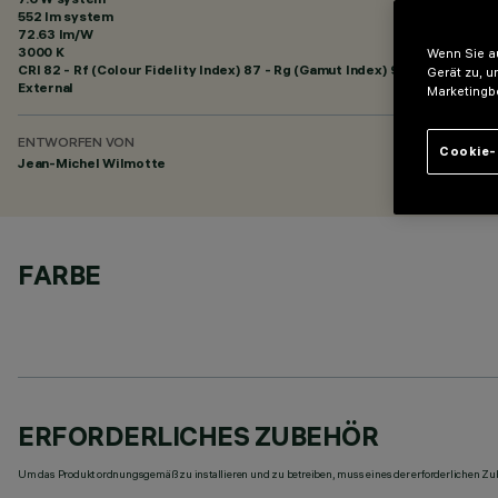
552 lm system
72.63 lm/W
3000 K
Wenn Sie au
CRI
82
- Rf (Colour Fidelity Index) 87 - Rg (Gamut Index) 95
Gerät zu, u
External
Marketingb
ENTWORFEN VON
Cookie-
Jean-Michel Wilmotte
FARBE
ERFORDERLICHES ZUBEHÖR
Um das Produkt ordnungsgemäß zu installieren und zu betreiben, muss eines der erforderlichen Zub