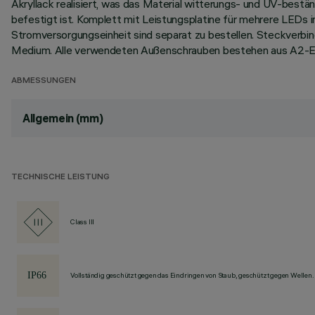
Akryllack realisiert, was das Material witterungs- und UV-best
befestigt ist. Komplett mit Leistungsplatine für mehrere LEDs 
Stromversorgungseinheit sind separat zu bestellen. Steckverb
Medium. Alle verwendeten Außenschrauben bestehen aus A2-Ed
ABMESSUNGEN
Allgemein (mm)
TECHNISCHE LEISTUNG
Class III
Vollständig geschützt gegen das Eindringen von Staub, geschützt gegen Wellen.