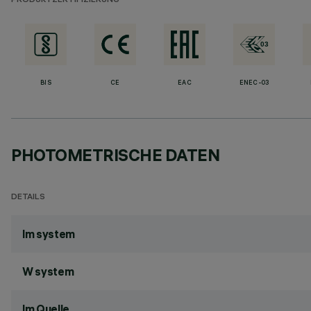
PRODUKTZERTIFIZIERUNG
BIS
CE
EAC
ENEC-03
PHOTOMETRISCHE DATEN
DETAILS
lm system
W system
lm Quelle