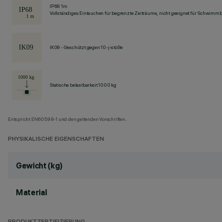
IP68 1m
Vollständiges Eintauchen für begrenzte Zeiträume, nicht geeignet für Schwimm
IK09 - Geschützt gegen 10-j-stöße
Statische belastbarkeit 1000 kg
Entspricht EN60598-1 und den geltenden Vorschriften.
PHYSIKALISCHE EIGENSCHAFTEN
Gewicht (kg)
Material