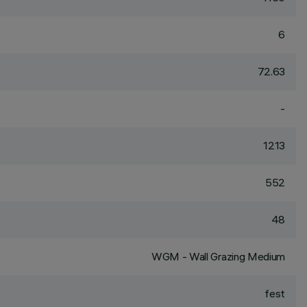
6
72.63
-
1213
552
48
WGM - Wall Grazing Medium
fest