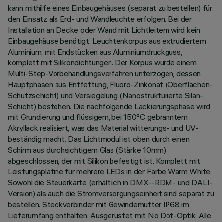
kann mithilfe eines Einbaugehäuses (separat zu bestellen) für
den Einsatz als Erd- und Wandleuchte erfolgen. Bei der
Installation an Decke oder Wand mit Lichtleitern wird kein
Einbaugehäuse benötigt. Leuchtenkorpus aus extrudiertem
Aluminium, mit Endstücken aus Aluminiumdruckguss,
komplett mit Silikondichtungen. Der Korpus wurde einem
Multi-Step-Vorbehandlungsverfahren unterzogen, dessen
Hauptphasen aus Entfettung, Fluoro-Zinkonat (Oberflächen-
Schutzschicht) und Versiegelung (Nanostrukturierte Silan-
Schicht) bestehen. Die nachfolgende Lackierungsphase wird
mit Grundierung und flüssigem, bei 150°C gebranntem
Akryllack realisiert, was das Material witterungs- und UV-
beständig macht. Das Lichtmodul ist oben durch einen
Schirm aus durchsichtigem Glas (Stärke 10mm)
abgeschlossen, der mit Silikon befestigt ist. Komplett mit
Leistungsplatine für mehrere LEDs in der Farbe Warm White.
Sowohl die Steuerkarte (erhältlich in DMX--RDM- und DALI-
Version) als auch die Stromversorgungseinheit sind separat zu
bestellen. Steckverbinder mit Gewindemutter IP68 im
Lieferumfang enthalten. Ausgerüstet mit No Dot-Optik. Alle