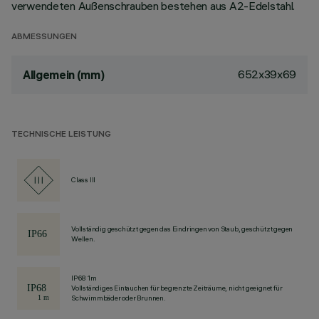
verwendeten Außenschrauben bestehen aus A2-Edelstahl.
ABMESSUNGEN
652x39x69
Allgemein (mm)
TECHNISCHE LEISTUNG
Class III
Vollständig geschützt gegen das Eindringen von Staub, geschützt gegen
Wellen.
IP68 1m
Vollständiges Eintauchen für begrenzte Zeiträume, nicht geeignet für
Schwimmbäder oder Brunnen.