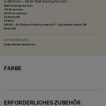
L=652mm – Optik Wall Grazing No Dot
Wall Grazing No-Dot
7.6 W system
257.6 lm system
33.89 lm/W
2700 K
CRI
82
- Rf (Colour Fidelity Index) 87 - Rg (Gamut Index) 95
External
ENTWORFEN VON
Jean-Michel Wilmotte
FARBE
ERFORDERLICHES ZUBEHÖR