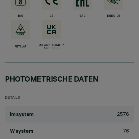
BIS
CE
EAC
ENEC-03
UK CONFORMITY
RETILAP
ASSESSED
PHOTOMETRISCHE DATEN
DETAILS
257.6
lm system
7.6
W system