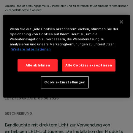
Um das Produkt ordnungsgemäß zu installieren und zu betreiben, muss eines der erforderlichen
Zubehörteile bestellt werden:
Wenn Sie auf „Alle Cookies akzeptieren“ klicken, stimmen Sie der
Speicherung von Cookies auf Ihrem Gerät zu, um die
Websitenavigation zu verbessern, die Websitenutzung zu
analysieren und unsere Marketingbemühungen zu unterstützen.
OPTIONALE KOMPONENTEN
Weitere Informationen
Alle ablehnen
Alle Cookies akzeptieren
Cookie-Einstellungen
TECHNISCHE DATEN
LETZTES UPDATE: 05.08.2026
BESCHREIBUNG
Bandleuchte mit direktem Licht zur Verwendung von
einfarbigen LED-Lichtquellen. Die Installation des Produkts