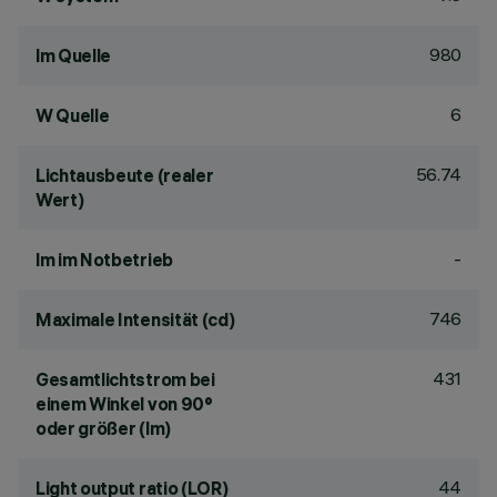
980
lm Quelle
6
W Quelle
56.74
Lichtausbeute (realer
Wert)
-
lm im Notbetrieb
746
Maximale Intensität (cd)
431
Gesamtlichtstrom bei
einem Winkel von 90°
oder größer (lm)
44
Light output ratio (LOR)