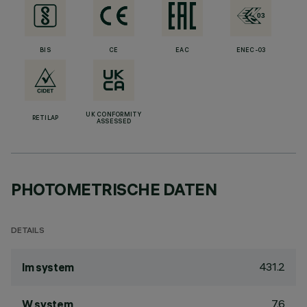
BIS
CE
EAC
ENEC-03
UK CONFORMITY
RETILAP
ASSESSED
PHOTOMETRISCHE DATEN
DETAILS
431.2
lm system
7.6
W system