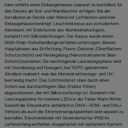
kann mithilfe eines Einbaugehäuses (separat zu bestellen) für
den Einsatz als Erd- und Wandleuchte erfolgen. Bei der
Installation an Decke oder Wand mit Lichtleitern wird kein
Einbaugehäuse benötigt. Leuchtenkorpus aus extrudiertem
Aluminium, mit Endstücken aus Aluminiumdruckguss,
komplett mit Silikondichtungen. Der Korpus wurde einem
Multi-Step-Vorbehandlungsverfahren unterzogen, dessen
Hauptphasen aus Entfettung, Fluoro-Zinkonat (Oberflächen-
Schutzschicht) und Versiegelung (Nanostrukturierte Silan-
Schicht) bestehen. Die nachfolgende Lackierungsphase wird
mit Grundierung und flüssigem, bei 150°C gebranntem
Akryllack realisiert, was das Material witterungs- und UV-
beständig macht. Das Lichtmodul ist oben durch einen
Schirm aus durchsichtigem Glas (Stärke 10mm)
abgeschlossen, der mit Silikon befestigt ist. Komplett mit
Leistungsplatine für mehrere LEDs in der Farbe Warm White.
Sowohl die Steuerkarte (erhältlich in DMX--RDM- und DALI-
Version) als auch die Stromversorgungseinheit sind separat zu
bestellen. Steckverbinder mit Gewindemutter IP68 im
Lieferumfang enthalten. Ausgerüstet mit optischem System