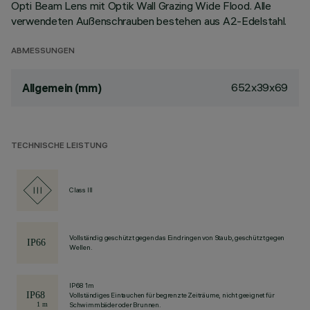
Opti Beam Lens mit Optik Wall Grazing Wide Flood. Alle
verwendeten Außenschrauben bestehen aus A2-Edelstahl.
ABMESSUNGEN
652x39x69
Allgemein (mm)
TECHNISCHE LEISTUNG
Class III
Vollständig geschützt gegen das Eindringen von Staub, geschützt gegen
Wellen.
IP68 1m
Vollständiges Eintauchen für begrenzte Zeiträume, nicht geeignet für
Schwimmbäder oder Brunnen.