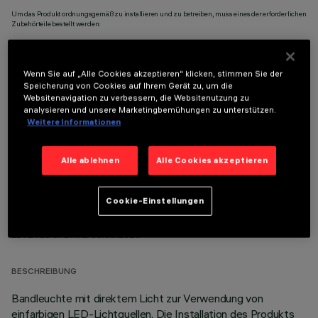
Um das Produkt ordnungsgemäß zu installieren und zu betreiben, muss eines der erforderlichen
Zubehörteile bestellt werden:
Wenn Sie auf „Alle Cookies akzeptieren“ klicken, stimmen Sie der
Speicherung von Cookies auf Ihrem Gerät zu, um die
Websitenavigation zu verbessern, die Websitenutzung zu
OPTIONALE KOMPONENTEN
analysieren und unsere Marketingbemühungen zu unterstützen.
Weitere Informationen
Alle ablehnen
Alle Cookies akzeptieren
Cookie-Einstellungen
TECHNISCHE DATEN
LETZTES UPDATE: 05.08.2026
BESCHREIBUNG
Bandleuchte mit direktem Licht zur Verwendung von
einfarbigen LED-Lichtquellen. Die Installation des Produkts