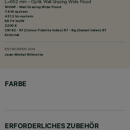
L=652 mm – Optik Wall Grazing Wide Flood
WGWF - Wall Grazing Wide Flood
7.6 W system
431.2 lm system
56.74 lm/W
2200 K
CRI
82
- Rf (Colour Fidelity Index) 87 - Rg (Gamut Index) 97
External
ENTWORFEN VON
Jean-Michel Wilmotte
FARBE
ERFORDERLICHES ZUBEHÖR