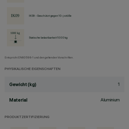
IK09 - Geschützt gegen 10-j-stöße
Statische belastbarkeit 1000 kg
Entspricht EN60598-1 und den geltenden Vorschriften.
PHYSIKALISCHE EIGENSCHAFTEN
1
Gewicht (kg)
Aluminium
Material
PRODUKTZERTIFIZIERUNG