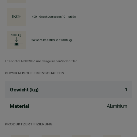
IK09 - Geschützt gegen 10-j-stöße
Statische belastbarkeit 1000 kg
Entspricht EN60598-1 und den geltenden Vorschriften.
PHYSIKALISCHE EIGENSCHAFTEN
1
Gewicht (kg)
Aluminium
Material
PRODUKTZERTIFIZIERUNG