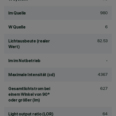
980
lm Quelle
6
W Quelle
82.53
Lichtausbeute (realer
Wert)
-
lm im Notbetrieb
4367
Maximale Intensität (cd)
627
Gesamtlichtstrom bei
einem Winkel von 90°
oder größer (lm)
64
Light output ratio (LOR)