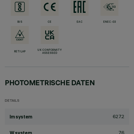
BIS
CE
EAC
ENEC-03
UK CONFORMITY
RETILAP
ASSESSED
PHOTOMETRISCHE DATEN
DETAILS
627.2
lm system
7.6
W system