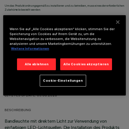
Um das Produkt ordnungsgemäß zu installieren und zu betreiben, muss eines der erforderlichen
Zubehörteile bestellt werden:
Wenn Sie auf „Alle Cookies akzeptieren“ klicken, stimmen Sie der
Speicherung von Cookies auf Ihrem Gerät zu, um die
Websitenavigation zu verbessern, die Websitenutzung zu
OPTIONALE KOMPONENTEN
analysieren und unsere Marketingbemühungen zu unterstützen.
Weitere Informationen
Alle ablehnen
Alle Cookies akzeptieren
Cookie-Einstellungen
TECHNISCHE DATEN
LETZTES UPDATE: 05.08.2026
BESCHREIBUNG
Bandleuchte mit direktem Licht zur Verwendung von
einfarbigen LED-Lichtquellen. Die Installation des Produkts