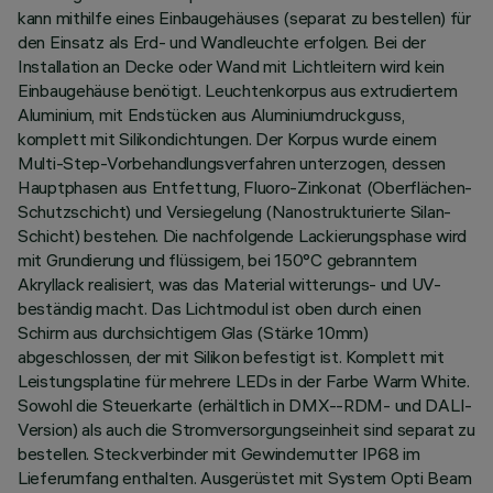
kann mithilfe eines Einbaugehäuses (separat zu bestellen) für
den Einsatz als Erd- und Wandleuchte erfolgen. Bei der
Installation an Decke oder Wand mit Lichtleitern wird kein
Einbaugehäuse benötigt. Leuchtenkorpus aus extrudiertem
Aluminium, mit Endstücken aus Aluminiumdruckguss,
komplett mit Silikondichtungen. Der Korpus wurde einem
Multi-Step-Vorbehandlungsverfahren unterzogen, dessen
Hauptphasen aus Entfettung, Fluoro-Zinkonat (Oberflächen-
Schutzschicht) und Versiegelung (Nanostrukturierte Silan-
Schicht) bestehen. Die nachfolgende Lackierungsphase wird
mit Grundierung und flüssigem, bei 150°C gebranntem
Akryllack realisiert, was das Material witterungs- und UV-
beständig macht. Das Lichtmodul ist oben durch einen
Schirm aus durchsichtigem Glas (Stärke 10mm)
abgeschlossen, der mit Silikon befestigt ist. Komplett mit
Leistungsplatine für mehrere LEDs in der Farbe Warm White.
Sowohl die Steuerkarte (erhältlich in DMX--RDM- und DALI-
Version) als auch die Stromversorgungseinheit sind separat zu
bestellen. Steckverbinder mit Gewindemutter IP68 im
Lieferumfang enthalten. Ausgerüstet mit System Opti Beam