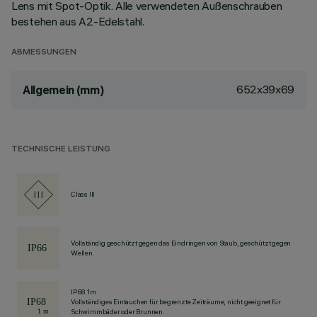
Lens mit Spot-Optik. Alle verwendeten Außenschrauben
bestehen aus A2-Edelstahl.
ABMESSUNGEN
652x39x69
Allgemein (mm)
TECHNISCHE LEISTUNG
Class III
Vollständig geschützt gegen das Eindringen von Staub, geschützt gegen
Wellen.
IP68 1m
Vollständiges Eintauchen für begrenzte Zeiträume, nicht geeignet für
Schwimmbäder oder Brunnen.