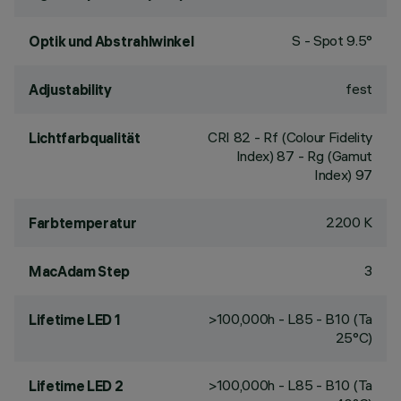
S - Spot 9.5°
Optik und Abstrahlwinkel
fest
Adjustability
CRI
82
- Rf (Colour Fidelity
Lichtfarbqualität
Index) 87 - Rg (Gamut
Index) 97
2200 K
Farbtemperatur
3
MacAdam Step
>100,000h - L85 - B10 (Ta
Lifetime LED 1
25°C)
>100,000h - L85 - B10 (Ta
Lifetime LED 2