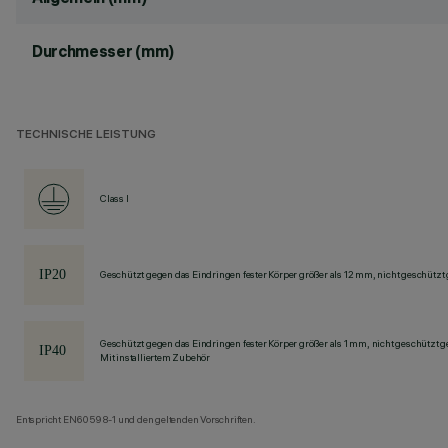
Durchmesser (mm)
TECHNISCHE LEISTUNG
Class I
Geschützt gegen das Eindringen fester Körper größer als 12 mm, nicht geschützt
Geschützt gegen das Eindringen fester Körper größer als 1 mm, nicht geschützt 
Mit installiertem Zubehör
Entspricht EN60598-1 und den geltenden Vorschriften.