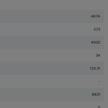
4674
37.3
4920
34
125.31
-
6831
0