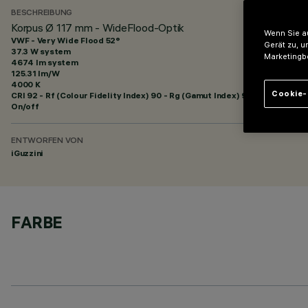
BESCHREIBUNG
Korpus Ø 117 mm - WideFlood-Optik
Wenn Sie au
VWF - Very Wide Flood 52°
Gerät zu, u
37.3 W system
Marketingb
4674 lm system
125.31 lm/W
4000 K
Cookie-
CRI
92
- Rf (Colour Fidelity Index) 90 - Rg (Gamut Index) 98
On/off
ENTWORFEN VON
iGuzzini
FARBE