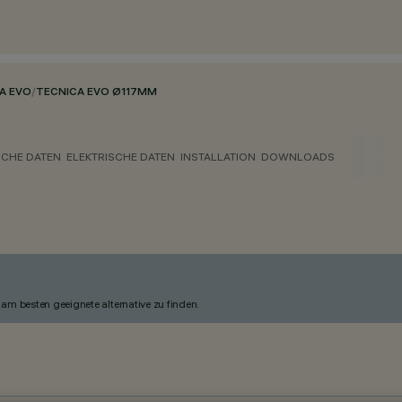
A EVO
/
TECNICA EVO Ø117MM
CHE DATEN
ELEKTRISCHE DATEN
INSTALLATION
DOWNLOADS
am besten geeignete alternative zu finden.