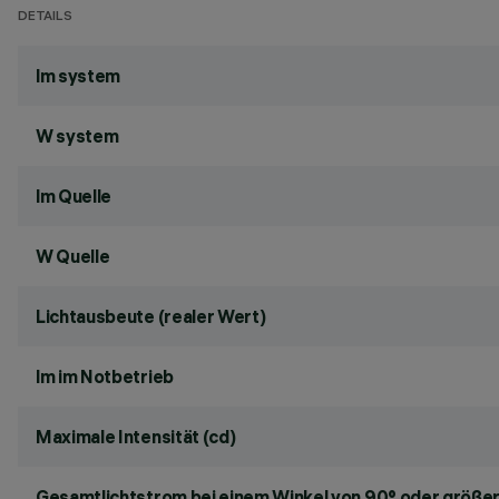
DETAILS
lm system
W system
lm Quelle
W Quelle
Lichtausbeute (realer Wert)
lm im Notbetrieb
Maximale Intensität (cd)
Gesamtlichtstrom bei einem Winkel von 90° oder größer