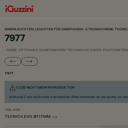
INNENLEUCHTEN
/
LEUCHTEN FÜR DREIPHASEN- STROMSCHIENE
/
TECNIC
7977
FARBE
OPTIONALE KOMPONENTEN
TECHNISCHE DATEN
PHOTOMETRIS
7977
CODE NICHT MEHR IN PRODUKTION
Achtung! Code nicht mehr in produktion. Bitte verwenden sie die suche, um die 
TEIL VON
TECNICA EVO Ø117MM