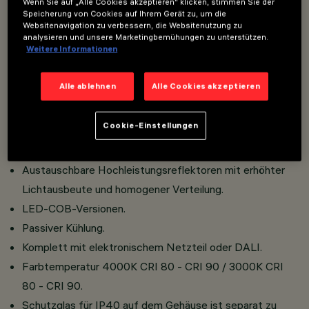
Wenn Sie auf „Alle Cookies akzeptieren“ klicken, stimmen Sie der
Speicherung von Cookies auf Ihrem Gerät zu, um die
Websitenavigation zu verbessern, die Websitenutzung zu
Montage auf Dreiphasenschiene/DALI oder
analysieren und unsere Marketingbemühungen zu unterstützen.
Weitere Informationen
Deckenanschlussdose.
Hergestellt aus Aluminium-Druckguss und
Alle ablehnen
Alle Cookies akzeptieren
Thermoplastmaterial.
Refl ektor und Refraktor aus ultrareinem Aluminium mit
Cookie-Einstellungen
hoher Lichtausbeute und homogener Lichtverteilung.
Hoher Sehkomfort.
Austauschbare Hochleistungsreflektoren mit erhöhter
Lichtausbeute und homogener Verteilung.
LED-COB-Versionen.
Passiver Kühlung.
Komplett mit elektronischem Netzteil oder DALI.
Farbtemperatur 4000K CRI 80 - CRI 90 / 3000K CRI
80 - CRI 90.
Schutzglas für IP40 auf dem Gehäuse ist separat zu