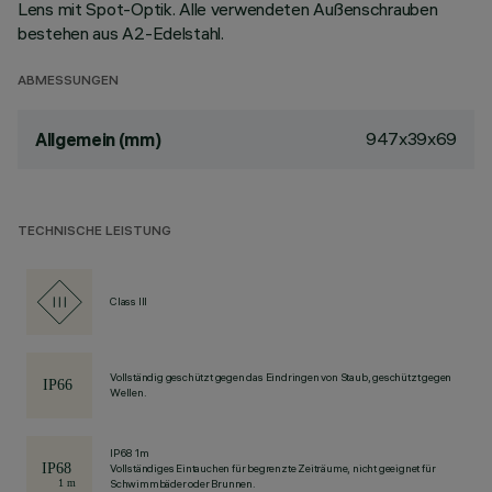
Lens mit Spot-Optik. Alle verwendeten Außenschrauben
bestehen aus A2-Edelstahl.
ABMESSUNGEN
947x39x69
Allgemein (mm)
TECHNISCHE LEISTUNG
Class III
Vollständig geschützt gegen das Eindringen von Staub, geschützt gegen
Wellen.
IP68 1m
Vollständiges Eintauchen für begrenzte Zeiträume, nicht geeignet für
Schwimmbäder oder Brunnen.