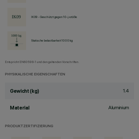
IK09 - Geschützt gegen 10-j-stöße
Statische belastbarkeit 1000 kg
Entspricht EN60598-1 und den geltenden Vorschriften.
PHYSIKALISCHE EIGENSCHAFTEN
1.4
Gewicht (kg)
Aluminium
Material
PRODUKTZERTIFIZIERUNG