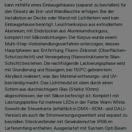
kann mithilfe eines Einbaugehäuses (separat zu bestellen) für
den Einsatz als Erd- und Wandleuchte erfolgen. Bei der
Installation an Decke oder Wand mit Lichtleitern wird kein
Einbaugehäuse benötigt. Leuchtenkorpus aus extrudiertem
Aluminium, mit Endstücken aus Aluminiumdruckguss,
komplett mit Silikondichtungen. Der Korpus wurde einem
Multi-Step-Vorbehandlungsverfahren unterzogen, dessen
Hauptphasen aus Entfettung, Fluoro-Zinkonat (Oberflächen-
Schutzschicht) und Versiegelung (Nanostrukturierte Silan-
Schicht) bestehen. Die nachfolgende Lackierungsphase wird
mit Grundierung und flüssigem, bei 150°C gebranntem
Akryllack realisiert, was das Material witterungs- und UV-
beständig macht. Das Lichtmodul ist oben durch einen
Schirm aus durchsichtigem Glas (Stärke 10mm)
abgeschlossen, der mit Silikon befestigt ist. Komplett mit
Leistungsplatine für mehrere LEDs in der Farbe Warm White.
Sowohl die Steuerkarte (erhältlich in DMX--RDM- und DALI-
Version) als auch die Stromversorgungseinheit sind separat zu
bestellen. Steckverbinder mit Gewindemutter IP68 im
Lieferumfang enthalten. Ausgerüstet mit System Opti Beam