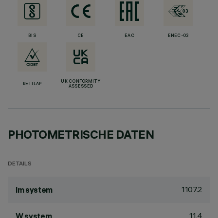
BIS
CE
EAC
ENEC-03
UK CONFORMITY
RETILAP
ASSESSED
PHOTOMETRISCHE DATEN
DETAILS
1107.2
lm system
11.4
W system