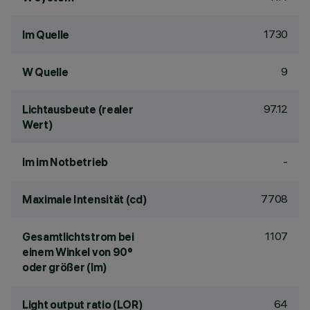
1730
lm Quelle
9
W Quelle
97.12
Lichtausbeute (realer
Wert)
-
lm im Notbetrieb
7708
Maximale Intensität (cd)
1107
Gesamtlichtstrom bei
einem Winkel von 90°
oder größer (lm)
64
Light output ratio (LOR)