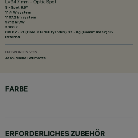
L=947 mm – Optik Spot
S - Spot 9.5°
11.4 W system
1107.2 lm system
97.12 lm/W
3000 K
CRI
82
- Rf (Colour Fidelity Index) 87 - Rg (Gamut Index) 95
External
ENTWORFEN VON
Jean-Michel Wilmotte
FARBE
ERFORDERLICHES ZUBEHÖR