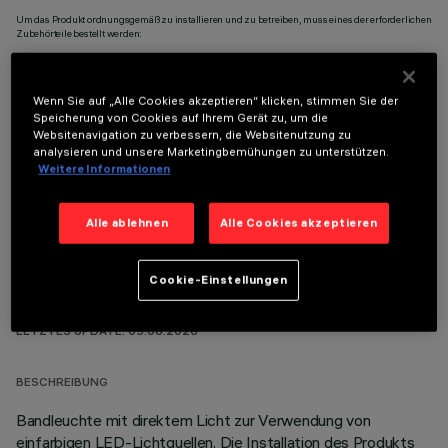
Um das Produkt ordnungsgemäß zu installieren und zu betreiben, muss eines der erforderlichen
Zubehörteile bestellt werden:
Wenn Sie auf „Alle Cookies akzeptieren“ klicken, stimmen Sie der
Speicherung von Cookies auf Ihrem Gerät zu, um die
Websitenavigation zu verbessern, die Websitenutzung zu
OPTIONALE KOMPONENTEN
analysieren und unsere Marketingbemühungen zu unterstützen.
Weitere Informationen
Alle ablehnen
Alle Cookies akzeptieren
Cookie-Einstellungen
TECHNISCHE DATEN
LETZTES UPDATE: 05.08.2026
BESCHREIBUNG
Bandleuchte mit direktem Licht zur Verwendung von
einfarbigen LED-Lichtquellen. Die Installation des Produkts