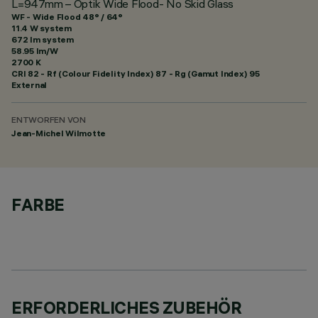
L=947mm – Optik Wide Flood- No Skid Glass
WF - Wide Flood 48° / 64°
11.4 W system
672 lm system
58.95 lm/W
2700 K
CRI
82
- Rf (Colour Fidelity Index) 87 - Rg (Gamut Index) 95
External
ENTWORFEN VON
Jean-Michel Wilmotte
FARBE
ERFORDERLICHES ZUBEHÖR