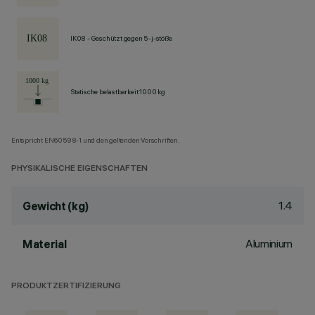
IK08 - Geschützt gegen 5-j-stöße
Statische belastbarkeit 1000 kg
Entspricht EN60598-1 und den geltenden Vorschriften.
PHYSIKALISCHE EIGENSCHAFTEN
1.4
Gewicht (kg)
Aluminium
Material
PRODUKTZERTIFIZIERUNG