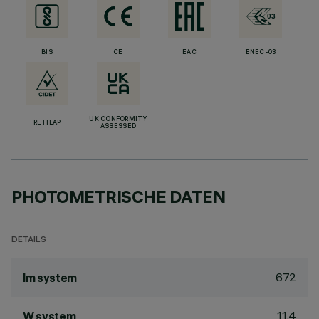
BIS
CE
EAC
ENEC-03
UK CONFORMITY
RETILAP
ASSESSED
PHOTOMETRISCHE DATEN
DETAILS
672
lm system
11.4
W system