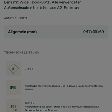
Lens mit Wide Flood-Optik. Alle verwendeten
Außenschrauben bestehen aus A2-Edelstahl.
ABMESSUNGEN
947x39x69
Allgemein (mm)
TECHNISCHE LEISTUNG
Class III
Vollständig geschützt gegen das Eindringen von Staub, geschützt gegen
Wellen.
IP68 1m
Vollständiges Eintauchen für begrenzte Zeiträume, nicht geeignet für
Schwimmbäder oder Brunnen.