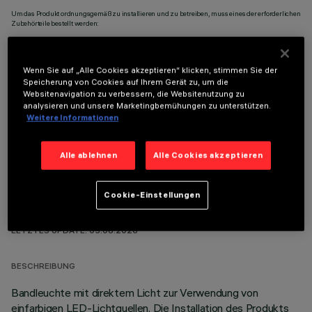
Um das Produkt ordnungsgemäß zu installieren und zu betreiben, muss eines der erforderlichen
Zubehörteile bestellt werden:
Wenn Sie auf „Alle Cookies akzeptieren“ klicken, stimmen Sie der
Speicherung von Cookies auf Ihrem Gerät zu, um die
Websitenavigation zu verbessern, die Websitenutzung zu
OPTIONALE KOMPONENTEN
analysieren und unsere Marketingbemühungen zu unterstützen.
Weitere Informationen
Alle ablehnen
Alle Cookies akzeptieren
Cookie-Einstellungen
TECHNISCHE DATEN
LETZTES UPDATE: 05.08.2026
BESCHREIBUNG
Bandleuchte mit direktem Licht zur Verwendung von
einfarbigen LED-Lichtquellen. Die Installation des Produkts