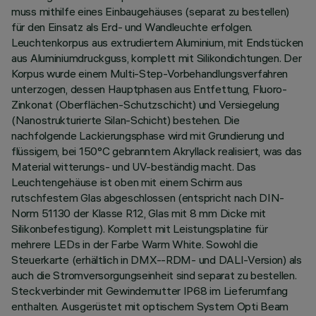
muss mithilfe eines Einbaugehäuses (separat zu bestellen)
für den Einsatz als Erd- und Wandleuchte erfolgen.
Leuchtenkorpus aus extrudiertem Aluminium, mit Endstücken
aus Aluminiumdruckguss, komplett mit Silikondichtungen. Der
Korpus wurde einem Multi-Step-Vorbehandlungsverfahren
unterzogen, dessen Hauptphasen aus Entfettung, Fluoro-
Zinkonat (Oberflächen-Schutzschicht) und Versiegelung
(Nanostrukturierte Silan-Schicht) bestehen. Die
nachfolgende Lackierungsphase wird mit Grundierung und
flüssigem, bei 150°C gebranntem Akryllack realisiert, was das
Material witterungs- und UV-beständig macht. Das
Leuchtengehäuse ist oben mit einem Schirm aus
rutschfestem Glas abgeschlossen (entspricht nach DIN-
Norm 51130 der Klasse R12, Glas mit 8 mm Dicke mit
Silikonbefestigung). Komplett mit Leistungsplatine für
mehrere LEDs in der Farbe Warm White. Sowohl die
Steuerkarte (erhältlich in DMX--RDM- und DALI-Version) als
auch die Stromversorgungseinheit sind separat zu bestellen.
Steckverbinder mit Gewindemutter IP68 im Lieferumfang
enthalten. Ausgerüstet mit optischem System Opti Beam