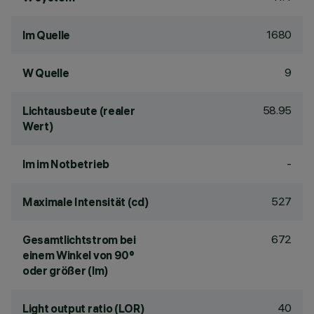
1680
lm Quelle
9
W Quelle
58.95
Lichtausbeute (realer
Wert)
-
lm im Notbetrieb
527
Maximale Intensität (cd)
672
Gesamtlichtstrom bei
einem Winkel von 90°
oder größer (lm)
40
Light output ratio (LOR)