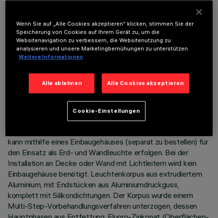
Wenn Sie auf „Alle Cookies akzeptieren“ klicken, stimmen Sie der
Speicherung von Cookies auf Ihrem Gerät zu, um die
Websitenavigation zu verbessern, die Websitenutzung zu
analysieren und unsere Marketingbemühungen zu unterstützen.
Weitere Informationen
TECHNISCHE DATEN
LETZTES UPDATE: 05.08.2026
Alle ablehnen
Alle Cookies akzeptieren
BESCHREIBUNG
Cookie-Einstellungen
Bandleuchte mit direktem Licht zur Verwendung von
einfarbigen LED-Lichtquellen. Die Installation des Produkts
kann mithilfe eines Einbaugehäuses (separat zu bestellen) für
den Einsatz als Erd- und Wandleuchte erfolgen. Bei der
Installation an Decke oder Wand mit Lichtleitern wird kein
Einbaugehäuse benötigt. Leuchtenkorpus aus extrudiertem
Aluminium, mit Endstücken aus Aluminiumdruckguss,
komplett mit Silikondichtungen. Der Korpus wurde einem
Multi-Step-Vorbehandlungsverfahren unterzogen, dessen
Hauptphasen aus Entfettung, Fluoro-Zinkonat (Oberflächen-