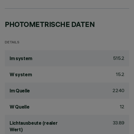
PHOTOMETRISCHE DATEN
DETAILS
515.2
lm system
15.2
W system
2240
lm Quelle
12
W Quelle
33.89
Lichtausbeute (realer
Wert)