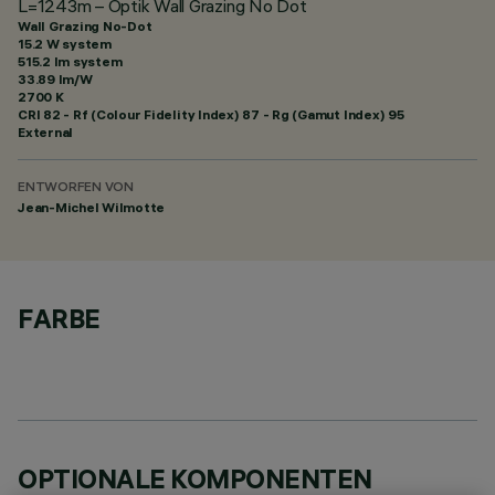
L=1243m – Optik Wall Grazing No Dot
Wall Grazing No-Dot
15.2 W system
515.2 lm system
33.89 lm/W
2700 K
CRI
82
- Rf (Colour Fidelity Index) 87 - Rg (Gamut Index) 95
External
ENTWORFEN VON
Jean-Michel Wilmotte
FARBE
OPTIONALE KOMPONENTEN