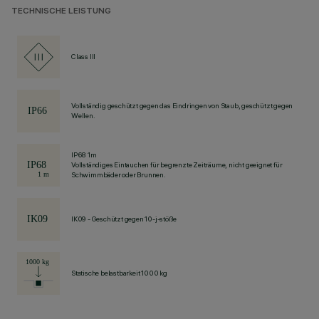
TECHNISCHE LEISTUNG
Class III
Vollständig geschützt gegen das Eindringen von Staub, geschützt gegen
Wellen.
IP68 1m
Vollständiges Eintauchen für begrenzte Zeiträume, nicht geeignet für
Schwimmbäder oder Brunnen.
IK09 - Geschützt gegen 10-j-stöße
Statische belastbarkeit 1000 kg