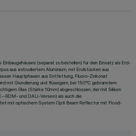
s Einbaugehäuses (separat zu bestellen) für den Einsatz als Erd-
orpus aus extrudiertem Aluminium, mit Endstücken aus
dessen Hauptphasen aus Entfettung, Fluoro-Zinkonat
ird mit Grundierung und flüssigem, bei 150°C gebranntem
sichtigem Glas (Stärke 10mm) abgeschlossen, der mit Silikon
MX--RDM- und DALI-Version) als auch die
üstet mit optischem System Opti Beam Reflector mit Flood-