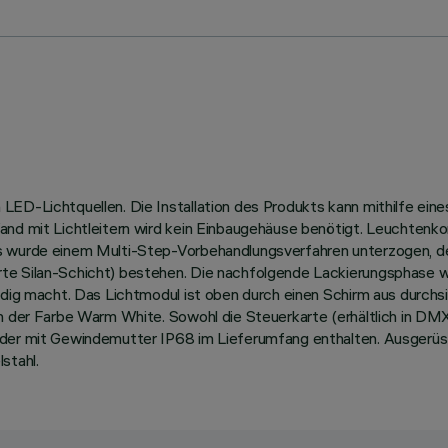
ED-Lichtquellen. Die Installation des Produkts kann mithilfe eine
and mit Lichtleitern wird kein Einbaugehäuse benötigt. Leuchtenk
us wurde einem Multi-Step-Vorbehandlungsverfahren unterzogen, 
te Silan-Schicht) bestehen. Die nachfolgende Lackierungsphase w
ändig macht. Das Lichtmodul ist oben durch einen Schirm aus durch
in der Farbe Warm White. Sowohl die Steuerkarte (erhältlich in D
inder mit Gewindemutter IP68 im Lieferumfang enthalten. Ausger
stahl.