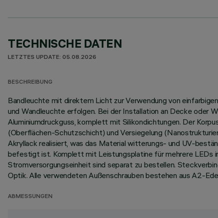
TECHNISCHE DATEN
LETZTES UPDATE: 05.08.2026
BESCHREIBUNG
Bandleuchte mit direktem Licht zur Verwendung von einfarbigen L
und Wandleuchte erfolgen. Bei der Installation an Decke oder W
Aluminiumdruckguss, komplett mit Silikondichtungen. Der Korp
(Oberflächen-Schutzschicht) und Versiegelung (Nanostrukturier
Akryllack realisiert, was das Material witterungs- und UV-best
befestigt ist. Komplett mit Leistungsplatine für mehrere LEDs 
Stromversorgungseinheit sind separat zu bestellen. Steckverb
Optik. Alle verwendeten Außenschrauben bestehen aus A2-Edel
ABMESSUNGEN