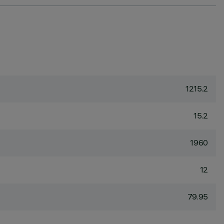
1215.2
15.2
1960
12
79.95
-