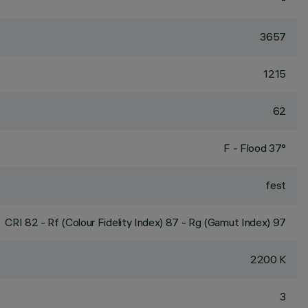
3657
1215
62
F - Flood 37°
fest
CRI
82
- Rf (Colour Fidelity Index) 87 - Rg (Gamut Index) 97
2200 K
3