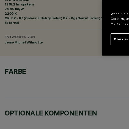
1215.2 lm system
79.95 lm/W
2200 K
Wenn Sie au
CRI
82
- Rf (Colour Fidelity Index) 87 - Rg (Gamut Index) 97
Gerät zu, u
External
Marketingb
ENTWORFEN VON
Cookie-
Jean-Michel Wilmotte
FARBE
OPTIONALE KOMPONENTEN