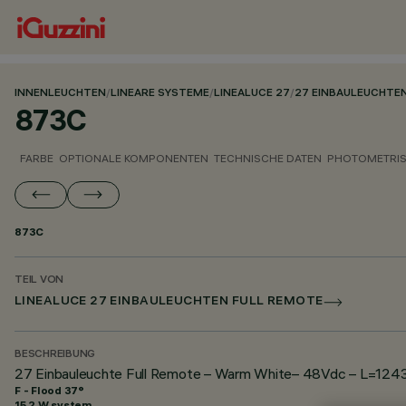
INNENLEUCHTEN
/
LINEARE SYSTEME
/
LINEALUCE 27
/
27 EINBAULEUCHTE
873C
FARBE
OPTIONALE KOMPONENTEN
TECHNISCHE DATEN
PHOTOMETRIS
873C
TEIL VON
LINEALUCE 27 EINBAULEUCHTEN FULL REMOTE
BESCHREIBUNG
27 Einbauleuchte Full Remote – Warm White– 48Vdc – L=1243
F - Flood 37°
15.2 W system