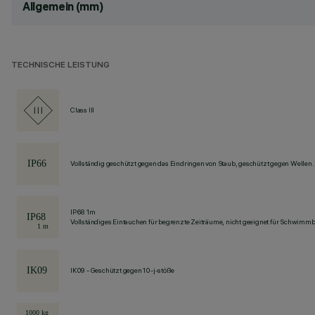
Allgemein (mm)
TECHNISCHE LEISTUNG
Class III
Vollständig geschützt gegen das Eindringen von Staub, geschützt gegen Wellen.
IP68 1m
Vollständiges Eintauchen für begrenzte Zeiträume, nicht geeignet für Schwimm
IK09 - Geschützt gegen 10-j-stöße