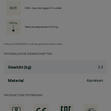
IK09 - Geschützt gegen 10-j-stöße
Statische belastbarkeit 1000 kg
Entspricht EN60598-1 und den geltenden Vorschriften.
PHYSIKALISCHE EIGENSCHAFTEN
2.3
Gewicht (kg)
Aluminium
Material
PRODUKTZERTIFIZIERUNG