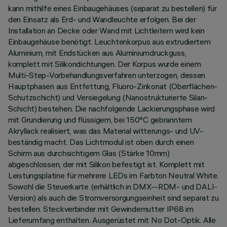
kann mithilfe eines Einbaugehäuses (separat zu bestellen) für
den Einsatz als Erd- und Wandleuchte erfolgen. Bei der
Installation an Decke oder Wand mit Lichtleitern wird kein
Einbaugehäuse benötigt. Leuchtenkorpus aus extrudiertem
Aluminium, mit Endstücken aus Aluminiumdruckguss,
komplett mit Silikondichtungen. Der Korpus wurde einem
Multi-Step-Vorbehandlungsverfahren unterzogen, dessen
Hauptphasen aus Entfettung, Fluoro-Zinkonat (Oberflächen-
Schutzschicht) und Versiegelung (Nanostrukturierte Silan-
Schicht) bestehen. Die nachfolgende Lackierungsphase wird
mit Grundierung und flüssigem, bei 150°C gebranntem
Akryllack realisiert, was das Material witterungs- und UV-
beständig macht. Das Lichtmodul ist oben durch einen
Schirm aus durchsichtigem Glas (Stärke 10mm)
abgeschlossen, der mit Silikon befestigt ist. Komplett mit
Leistungsplatine für mehrere LEDs im Farbton Neutral White.
Sowohl die Steuerkarte (erhältlich in DMX--RDM- und DALI-
Version) als auch die Stromversorgungseinheit sind separat zu
bestellen. Steckverbinder mit Gewindemutter IP68 im
Lieferumfang enthalten. Ausgerüstet mit No Dot-Optik. Alle