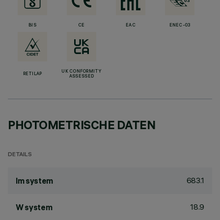
BIS
CE
EAC
ENEC-03
UK CONFORMITY
RETILAP
ASSESSED
PHOTOMETRISCHE DATEN
DETAILS
683.1
lm system
18.9
W system