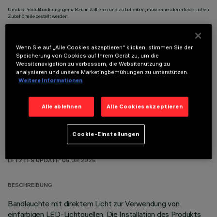
Um das Produkt ordnungsgemäß zu installieren und zu betreiben, muss eines der erforderlichen
Zubehörteile bestellt werden:
Wenn Sie auf „Alle Cookies akzeptieren“ klicken, stimmen Sie der
Speicherung von Cookies auf Ihrem Gerät zu, um die
Websitenavigation zu verbessern, die Websitenutzung zu
analysieren und unsere Marketingbemühungen zu unterstützen.
OPTIONALE KOMPONENTEN
Weitere Informationen
Alle ablehnen
Alle Cookies akzeptieren
Cookie-Einstellungen
TECHNISCHE DATEN
LETZTES UPDATE: 05.08.2026
BESCHREIBUNG
Bandleuchte mit direktem Licht zur Verwendung von
einfarbigen LED-Lichtquellen. Die Installation des Produkts