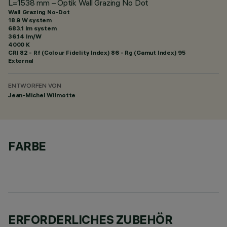
L=1538 mm – Optik Wall Grazing No Dot
Wall Grazing No-Dot
18.9 W system
683.1 lm system
36.14 lm/W
4000 K
CRI
82
- Rf (Colour Fidelity Index) 86 - Rg (Gamut Index) 95
External
ENTWORFEN VON
Jean-Michel Wilmotte
FARBE
ERFORDERLICHES ZUBEHÖR