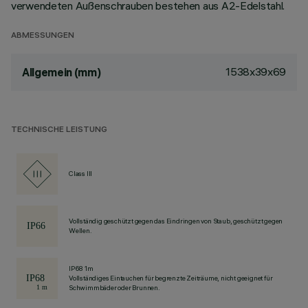
verwendeten Außenschrauben bestehen aus A2-Edelstahl.
ABMESSUNGEN
1538x39x69
Allgemein (mm)
TECHNISCHE LEISTUNG
Class III
Vollständig geschützt gegen das Eindringen von Staub, geschützt gegen
Wellen.
IP68 1m
Vollständiges Eintauchen für begrenzte Zeiträume, nicht geeignet für
Schwimmbäder oder Brunnen.