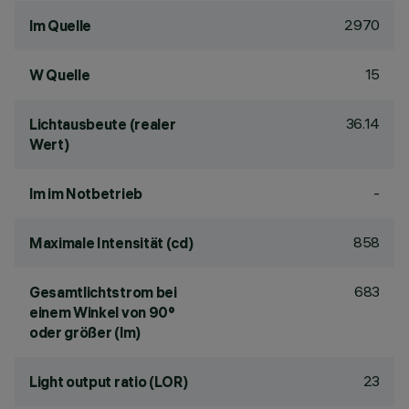
2970
lm Quelle
15
W Quelle
36.14
Lichtausbeute (realer
Wert)
-
lm im Notbetrieb
858
Maximale Intensität (cd)
683
Gesamtlichtstrom bei
einem Winkel von 90°
oder größer (lm)
23
Light output ratio (LOR)