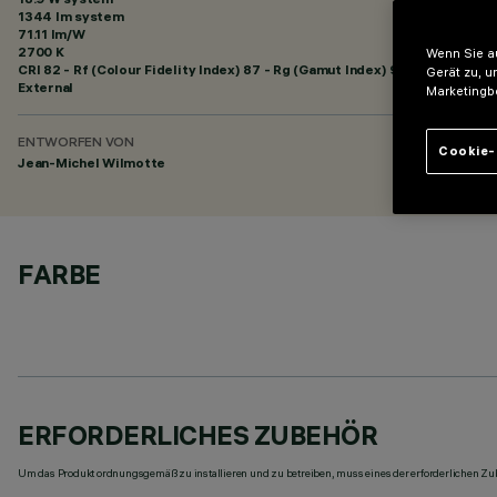
1344 lm system
71.11 lm/W
2700 K
Wenn Sie au
CRI
82
- Rf (Colour Fidelity Index) 87 - Rg (Gamut Index) 95
Gerät zu, u
External
Marketingb
ENTWORFEN VON
Cookie-
Jean-Michel Wilmotte
FARBE
ERFORDERLICHES ZUBEHÖR
Um das Produkt ordnungsgemäß zu installieren und zu betreiben, muss eines der erforderlichen Zub