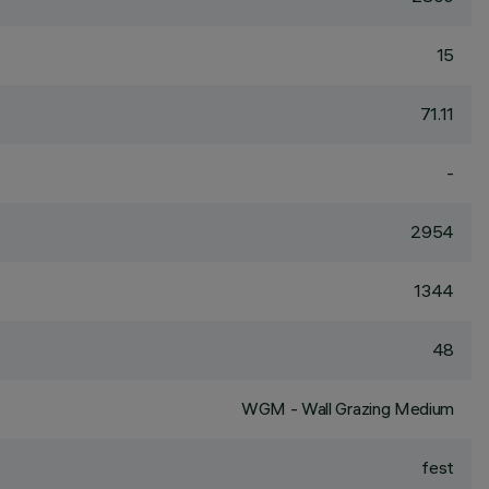
15
71.11
-
2954
1344
48
WGM - Wall Grazing Medium
fest