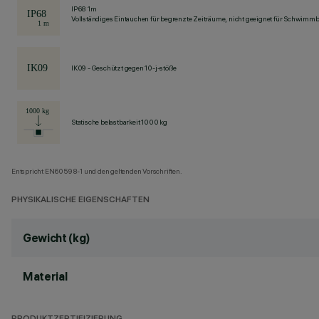
IP68 1m
Vollständiges Eintauchen für begrenzte Zeiträume, nicht geeignet für Schwimm
IK09 - Geschützt gegen 10-j-stöße
Statische belastbarkeit 1000 kg
Entspricht EN60598-1 und den geltenden Vorschriften.
PHYSIKALISCHE EIGENSCHAFTEN
Gewicht (kg)
Material