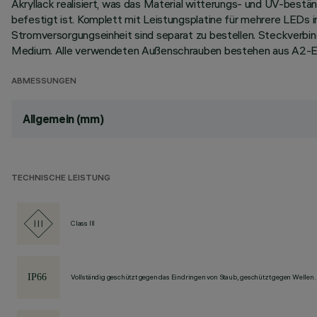
Akryllack realisiert, was das Material witterungs- und UV-best
befestigt ist. Komplett mit Leistungsplatine für mehrere LEDs 
Stromversorgungseinheit sind separat zu bestellen. Steckverb
Medium. Alle verwendeten Außenschrauben bestehen aus A2-Ed
ABMESSUNGEN
Allgemein (mm)
TECHNISCHE LEISTUNG
Class III
Vollständig geschützt gegen das Eindringen von Staub, geschützt gegen Wellen.