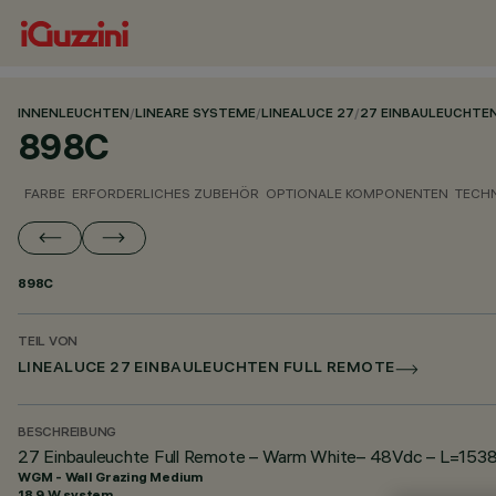
INNENLEUCHTEN
/
LINEARE SYSTEME
/
LINEALUCE 27
/
27 EINBAULEUCHTE
898C
FARBE
ERFORDERLICHES ZUBEHÖR
OPTIONALE KOMPONENTEN
TECH
898C
TEIL VON
LINEALUCE 27 EINBAULEUCHTEN FULL REMOTE
BESCHREIBUNG
27 Einbauleuchte Full Remote – Warm White– 48Vdc – L=1538
WGM - Wall Grazing Medium
18.9 W system