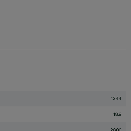
1344
18.9
2800