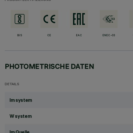
PRODUKTZERTIFIZIERUNG
BIS
CE
EAC
ENEC-03
PHOTOMETRISCHE DATEN
DETAILS
lm system
W system
lm Quelle