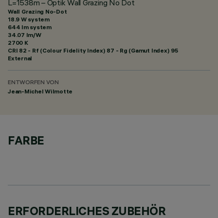
L=1538m – Optik Wall Grazing No Dot
Wall Grazing No-Dot
18.9 W system
644 lm system
34.07 lm/W
2700 K
CRI
82
- Rf (Colour Fidelity Index) 87 - Rg (Gamut Index) 95
External
ENTWORFEN VON
Jean-Michel Wilmotte
FARBE
ERFORDERLICHES ZUBEHÖR