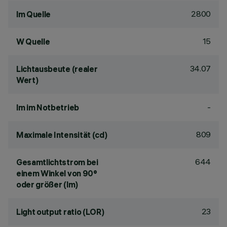
2800
lm Quelle
15
W Quelle
34.07
Lichtausbeute (realer
Wert)
-
lm im Notbetrieb
809
Maximale Intensität (cd)
644
Gesamtlichtstrom bei
einem Winkel von 90°
oder größer (lm)
23
Light output ratio (LOR)