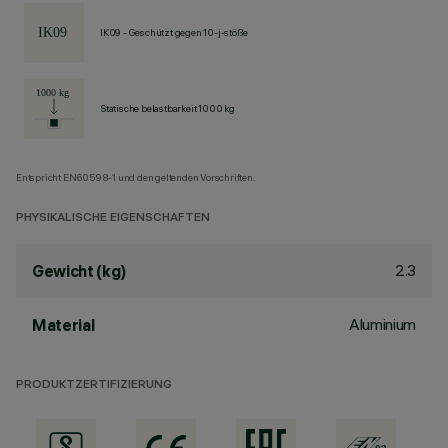
IK09 - Geschützt gegen 10-j-stöße
Statische belastbarkeit 1000 kg
Entspricht EN60598-1 und den geltenden Vorschriften.
PHYSIKALISCHE EIGENSCHAFTEN
2.3
Gewicht (kg)
Aluminium
Material
PRODUKTZERTIFIZIERUNG