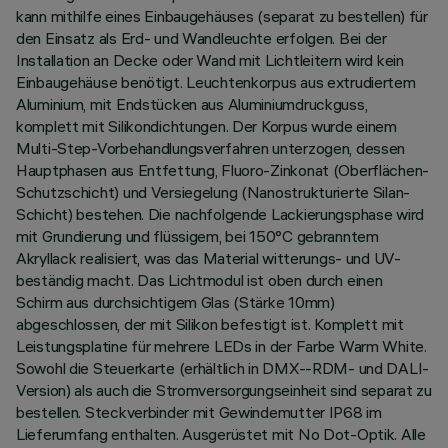
kann mithilfe eines Einbaugehäuses (separat zu bestellen) für
den Einsatz als Erd- und Wandleuchte erfolgen. Bei der
Installation an Decke oder Wand mit Lichtleitern wird kein
Einbaugehäuse benötigt. Leuchtenkorpus aus extrudiertem
Aluminium, mit Endstücken aus Aluminiumdruckguss,
komplett mit Silikondichtungen. Der Korpus wurde einem
Multi-Step-Vorbehandlungsverfahren unterzogen, dessen
Hauptphasen aus Entfettung, Fluoro-Zinkonat (Oberflächen-
Schutzschicht) und Versiegelung (Nanostrukturierte Silan-
Schicht) bestehen. Die nachfolgende Lackierungsphase wird
mit Grundierung und flüssigem, bei 150°C gebranntem
Akryllack realisiert, was das Material witterungs- und UV-
beständig macht. Das Lichtmodul ist oben durch einen
Schirm aus durchsichtigem Glas (Stärke 10mm)
abgeschlossen, der mit Silikon befestigt ist. Komplett mit
Leistungsplatine für mehrere LEDs in der Farbe Warm White.
Sowohl die Steuerkarte (erhältlich in DMX--RDM- und DALI-
Version) als auch die Stromversorgungseinheit sind separat zu
bestellen. Steckverbinder mit Gewindemutter IP68 im
Lieferumfang enthalten. Ausgerüstet mit No Dot-Optik. Alle