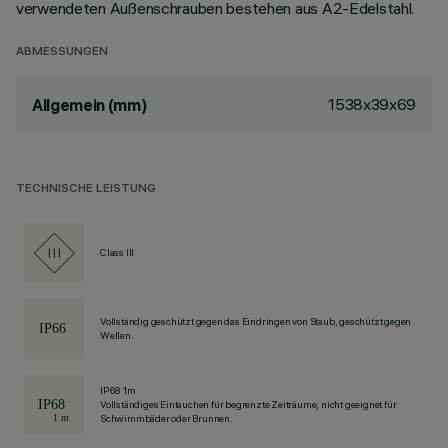
verwendeten Außenschrauben bestehen aus A2-Edelstahl.
ABMESSUNGEN
1538x39x69
Allgemein (mm)
TECHNISCHE LEISTUNG
Class III
Vollständig geschützt gegen das Eindringen von Staub, geschützt gegen
Wellen.
IP68 1m
Vollständiges Eintauchen für begrenzte Zeiträume, nicht geeignet für
Schwimmbäder oder Brunnen.