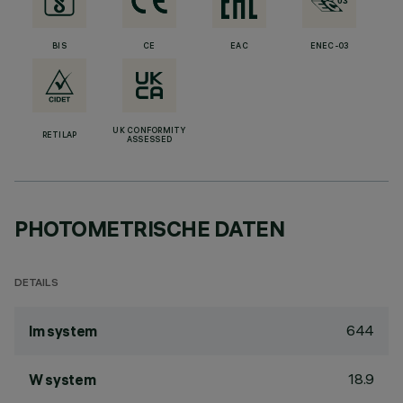
BIS
CE
EAC
ENEC-03
UK CONFORMITY
RETILAP
ASSESSED
PHOTOMETRISCHE DATEN
DETAILS
644
lm system
18.9
W system