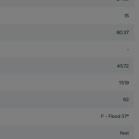
15
80.37
-
4572
1519
62
F - Flood 37°
fest