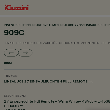
INNENLEUCHTEN
/
LINEARE SYSTEME
/
LINEALUCE 27
/
27 EINBAULEUCHTE
909C
FARBE
ERFORDERLICHES ZUBEHÖR
OPTIONALE KOMPONENTEN
TECH
909C
TEIL VON
LINEALUCE 27 EINBAULEUCHTEN FULL REMOTE
BESCHREIBUNG
27 Einbauleuchte Full Remote – Warm White– 48Vdc – L=1538
F - Flood 37°
18.9 W system