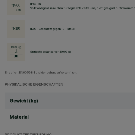
IP68 1m
Vollständiges Eintauchen für begrenzte Zeiträume, nicht geeignet für Schwimm
IK09 - Geschützt gegen 10-j-stöße
Statische belastbarkeit 1000 kg
Entspricht EN60598-1 und den geltenden Vorschriften.
PHYSIKALISCHE EIGENSCHAFTEN
Gewicht (kg)
Material