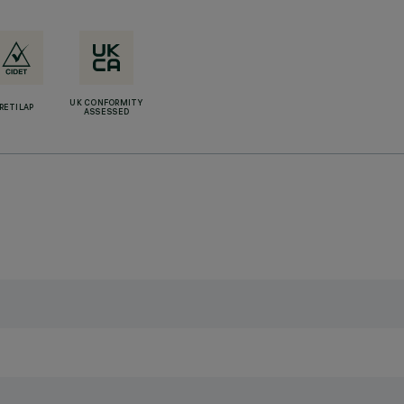
UK CONFORMITY
RETILAP
ASSESSED