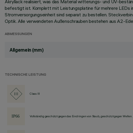
Akryllack realisiert, was das Material witterungs- und UV-best
befestigt ist. Komplett mit Leistungsplatine für mehrere LEDs 
Stromversorgungseinheit sind separat zu bestellen. Steckverb
Optik. Alle verwendeten Außenschrauben bestehen aus A2-Edel
ABMESSUNGEN
Allgemein (mm)
TECHNISCHE LEISTUNG
Class III
Vollständig geschützt gegen das Eindringen von Staub, geschützt gegen Wellen.