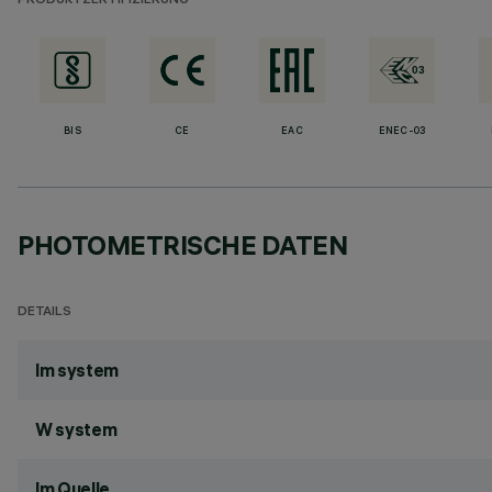
PRODUKTZERTIFIZIERUNG
BIS
CE
EAC
ENEC-03
PHOTOMETRISCHE DATEN
DETAILS
lm system
W system
lm Quelle