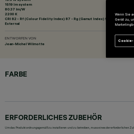
1519 lm system
80.37 lm/W
2200 K
Wenn Sie au
CRI
82
- Rf (Colour Fidelity Index) 87 - Rg (Gamut Index) 97
Gerät zu, u
External
Marketingb
ENTWORFEN VON
Cookie-
Jean-Michel Wilmotte
FARBE
ERFORDERLICHES ZUBEHÖR
Um das Produkt ordnungsgemäß zu installieren und zu betreiben, muss eines der erforderlichen Zub