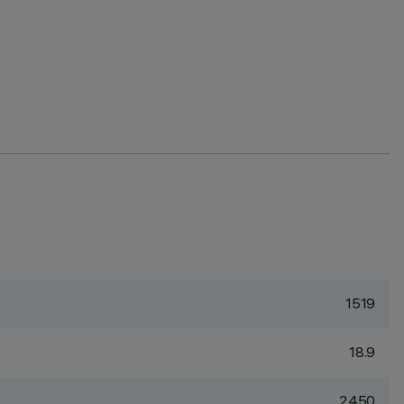
1519
18.9
2450