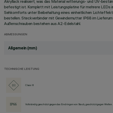
Akryllack realisiert, was das Material witterungs- und UV-best
befestigt ist. Komplett mit Leistungsplatine für mehrere LEDs
Sehkomforts unter Beibehaltung eines einheitlichen Lichteffekt
bestellen. Steckverbinder mit Gewindemutter IP68 im Lieferum
Außenschrauben bestehen aus A2-Edelstahl.
ABMESSUNGEN
Allgemein (mm)
TECHNISCHE LEISTUNG
Class III
Vollständig geschützt gegen das Eindringen von Staub, geschützt gegen Wellen.