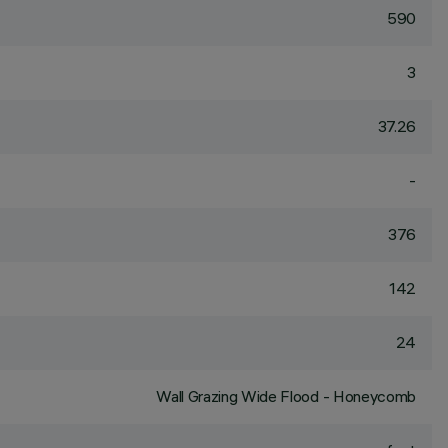
590
3
37.26
-
376
142
24
Wall Grazing Wide Flood - Honeycomb