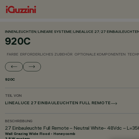
INNENLEUCHTEN
/
LINEARE SYSTEME
/
LINEALUCE 27
/
27 EINBAULEUCHTE
920C
FARBE
ERFORDERLICHES ZUBEHÖR
OPTIONALE KOMPONENTEN
TECH
920C
TEIL VON
LINEALUCE 27 EINBAULEUCHTEN FULL REMOTE
BESCHREIBUNG
27 Einbauleuchte Full Remote – Neutral White– 48Vdc – L=3
Wall Grazing Wide Flood - Honeycomb
3.8 W system