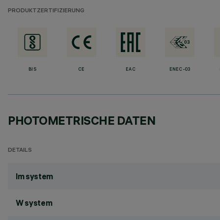
PRODUKTZERTIFIZIERUNG
BIS
CE
EAC
ENEC-03
PHOTOMETRISCHE DATEN
DETAILS
lm system
W system