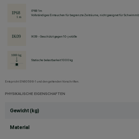
IP68 1m
Vollständiges Eintauchen für begrenzte Zeiträume, nicht geeignet für Schwimm
IK09 - Geschützt gegen 10-j-stöße
Statische belastbarkeit 1000 kg
Entspricht EN60598-1 und den geltenden Vorschriften.
PHYSIKALISCHE EIGENSCHAFTEN
Gewicht (kg)
Material