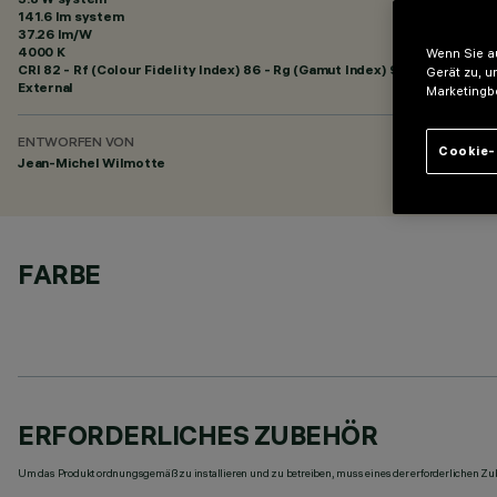
141.6 lm system
37.26 lm/W
4000 K
Wenn Sie au
CRI
82
- Rf (Colour Fidelity Index) 86 - Rg (Gamut Index) 95
Gerät zu, u
External
Marketingb
ENTWORFEN VON
Cookie-
Jean-Michel Wilmotte
FARBE
ERFORDERLICHES ZUBEHÖR
Um das Produkt ordnungsgemäß zu installieren und zu betreiben, muss eines der erforderlichen Zub