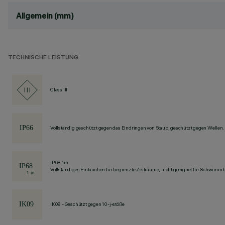
Allgemein (mm)
TECHNISCHE LEISTUNG
Class III
Vollständig geschützt gegen das Eindringen von Staub, geschützt gegen Wellen.
IP68 1m
Vollständiges Eintauchen für begrenzte Zeiträume, nicht geeignet für Schwimm
IK09 - Geschützt gegen 10-j-stöße