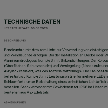
TECHNISCHE DATEN
LETZTES UPDATE: 05.08.2026
BESCHREIBUNG
Bandleuchte mit direktem Licht zur Verwendung von einfarbigen L
und Wandleuchte erfolgen. Bei der Installation an Decke oder W
Aluminiumdruckguss, komplett mit Silikondichtungen. Der Korp
(Oberflächen-Schutzschicht) und Versiegelung (Nanostrukturier
Akryllack realisiert, was das Material witterungs- und UV-best
befestigt ist. Komplett mit Leistungsplatine für mehrere LEDs 
Sehkomforts unter Beibehaltung eines einheitlichen Lichteffekt
bestellen. Steckverbinder mit Gewindemutter IP68 im Lieferum
bestehen aus A2-Edelstahl.
ABMESSUNGEN