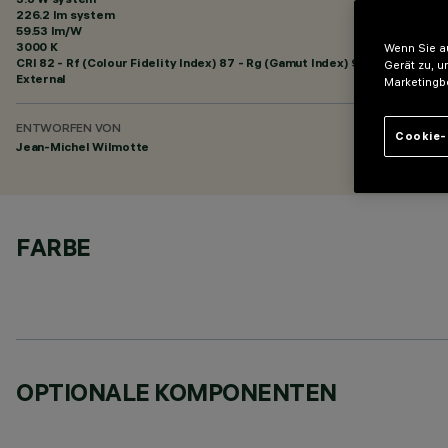
226.2 lm system
59.53 lm/W
3000 K
Wenn Sie au
CRI
82
- Rf (Colour Fidelity Index) 87 - Rg (Gamut Index) 95
Gerät zu, u
External
Marketingb
ENTWORFEN VON
Cookie-
Jean-Michel Wilmotte
FARBE
OPTIONALE KOMPONENTEN