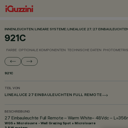
INNENLEUCHTEN
/
LINEARE SYSTEME
/
LINEALUCE 27
/
27 EINBAULEUCHTE
921C
FARBE
OPTIONALE KOMPONENTEN
TECHNISCHE DATEN
PHOTOMETRIS
921C
TEIL VON
LINEALUCE 27 EINBAULEUCHTEN FULL REMOTE
BESCHREIBUNG
27 Einbauleuchte Full Remote – Warm White– 48Vdc – L=356mm
WGS + Microlouvre - Wall Grazing Spot + Microlouvre
3.8 W system