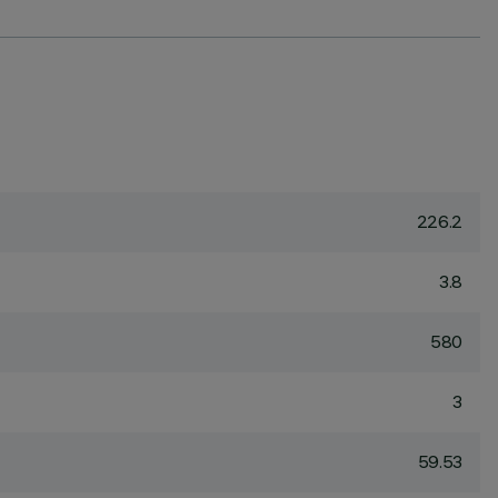
226.2
3.8
580
3
59.53