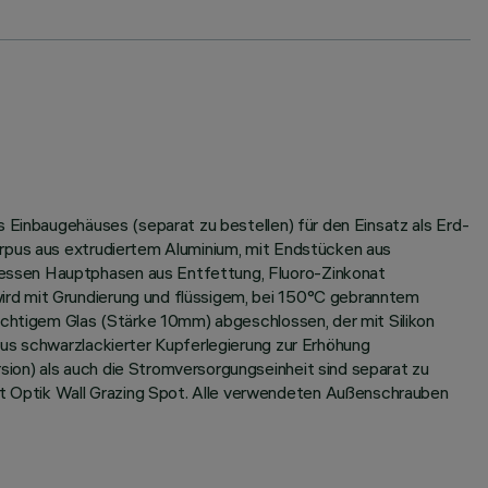
s Einbaugehäuses (separat zu bestellen) für den Einsatz als Erd-
orpus aus extrudiertem Aluminium, mit Endstücken aus
dessen Hauptphasen aus Entfettung, Fluoro-Zinkonat
ird mit Grundierung und flüssigem, bei 150°C gebranntem
sichtigem Glas (Stärke 10mm) abgeschlossen, der mit Silikon
aus schwarzlackierter Kupferlegierung zur Erhöhung
ion) als auch die Stromversorgungseinheit sind separat zu
t Optik Wall Grazing Spot. Alle verwendeten Außenschrauben