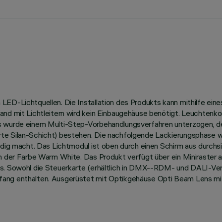
ED-Lichtquellen. Die Installation des Produkts kann mithilfe eine
and mit Lichtleitern wird kein Einbaugehäuse benötigt. Leuchtenk
us wurde einem Multi-Step-Vorbehandlungsverfahren unterzogen, 
te Silan-Schicht) bestehen. Die nachfolgende Lackierungsphase w
ändig macht. Das Lichtmodul ist oben durch einen Schirm aus durch
in der Farbe Warm White. Das Produkt verfügt über ein Miniraster 
s. Sowohl die Steuerkarte (erhältlich in DMX--RDM- und DALI-Vers
fang enthalten. Ausgerüstet mit Optikgehäuse Opti Beam Lens mi