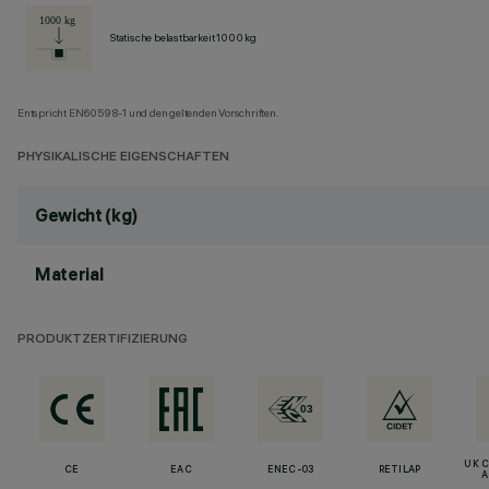
Statische belastbarkeit 1000 kg
Entspricht EN60598-1 und den geltenden Vorschriften.
PHYSIKALISCHE EIGENSCHAFTEN
Gewicht (kg)
Material
PRODUKTZERTIFIZIERUNG
UK 
CE
EAC
ENEC-03
RETILAP
A