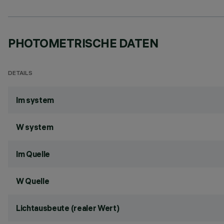
PHOTOMETRISCHE DATEN
DETAILS
lm system
W system
lm Quelle
W Quelle
Lichtausbeute (realer Wert)