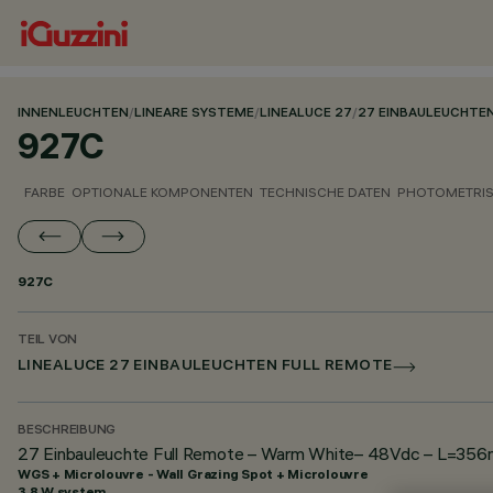
INNENLEUCHTEN
/
LINEARE SYSTEME
/
LINEALUCE 27
/
27 EINBAULEUCHTE
927C
FARBE
OPTIONALE KOMPONENTEN
TECHNISCHE DATEN
PHOTOMETRIS
927C
TEIL VON
LINEALUCE 27 EINBAULEUCHTEN FULL REMOTE
BESCHREIBUNG
27 Einbauleuchte Full Remote – Warm White– 48Vdc – L=356mm
WGS + Microlouvre - Wall Grazing Spot + Microlouvre
3.8 W system