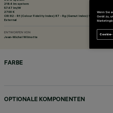
218.4 lm system
57.47 lm/W
2700 K
Wenn Sie au
CRI
82
- Rf (Colour Fidelity Index) 87 - Rg (Gamut Index) 95
Gerät zu, u
External
Marketingb
ENTWORFEN VON
Cookie-
Jean-Michel Wilmotte
FARBE
OPTIONALE KOMPONENTEN