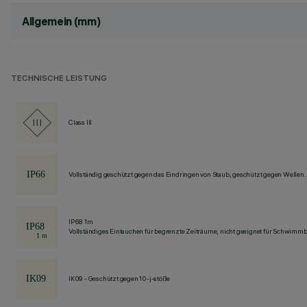
Allgemein (mm)
TECHNISCHE LEISTUNG
Class III
Vollständig geschützt gegen das Eindringen von Staub, geschützt gegen Wellen.
IP68 1m
Vollständiges Eintauchen für begrenzte Zeiträume, nicht geeignet für Schwimm
IK09 - Geschützt gegen 10-j-stöße