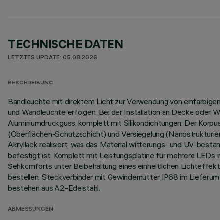
TECHNISCHE DATEN
LETZTES UPDATE: 05.08.2026
BESCHREIBUNG
Bandleuchte mit direktem Licht zur Verwendung von einfarbigen L
und Wandleuchte erfolgen. Bei der Installation an Decke oder W
Aluminiumdruckguss, komplett mit Silikondichtungen. Der Korp
(Oberflächen-Schutzschicht) und Versiegelung (Nanostrukturier
Akryllack realisiert, was das Material witterungs- und UV-best
befestigt ist. Komplett mit Leistungsplatine für mehrere LEDs 
Sehkomforts unter Beibehaltung eines einheitlichen Lichteffekt
bestellen. Steckverbinder mit Gewindemutter IP68 im Lieferum
bestehen aus A2-Edelstahl.
ABMESSUNGEN