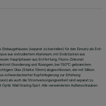
s Einbaugehäuses (separat zu bestellen) für den Einsatz als Erd-
orpus aus extrudiertem Aluminium, mit Endstücken aus
dessen Hauptphasen aus Entfettung, Fluoro-Zinkonat
ird mit Grundierung und flüssigem, bei 150°C gebranntem
sichtigem Glas (Stärke 10mm) abgeschlossen, der mit Silikon
aus schwarzlackierter Kupferlegierung zur Erhöhung
ion) als auch die Stromversorgungseinheit sind separat zu
t Optik Wall Grazing Spot. Alle verwendeten Außenschrauben