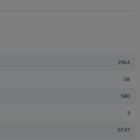
218.4
3.8
560
3
57.47