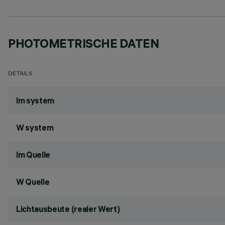
PHOTOMETRISCHE DATEN
DETAILS
lm system
W system
lm Quelle
W Quelle
Lichtausbeute (realer Wert)