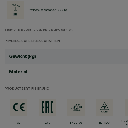
Statische belastbarkeit 1000 kg
Entspricht EN60598-1 und den geltenden Vorschriften.
PHYSIKALISCHE EIGENSCHAFTEN
Gewicht (kg)
Material
PRODUKTZERTIFIZIERUNG
UK 
CE
EAC
ENEC-03
RETILAP
A