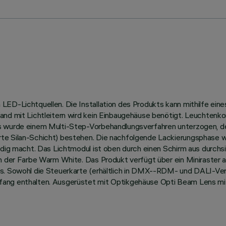
ED-Lichtquellen. Die Installation des Produkts kann mithilfe eine
and mit Lichtleitern wird kein Einbaugehäuse benötigt. Leuchtenk
us wurde einem Multi-Step-Vorbehandlungsverfahren unterzogen, 
te Silan-Schicht) bestehen. Die nachfolgende Lackierungsphase w
ändig macht. Das Lichtmodul ist oben durch einen Schirm aus durch
in der Farbe Warm White. Das Produkt verfügt über ein Miniraster 
s. Sowohl die Steuerkarte (erhältlich in DMX--RDM- und DALI-Vers
fang enthalten. Ausgerüstet mit Optikgehäuse Opti Beam Lens mi