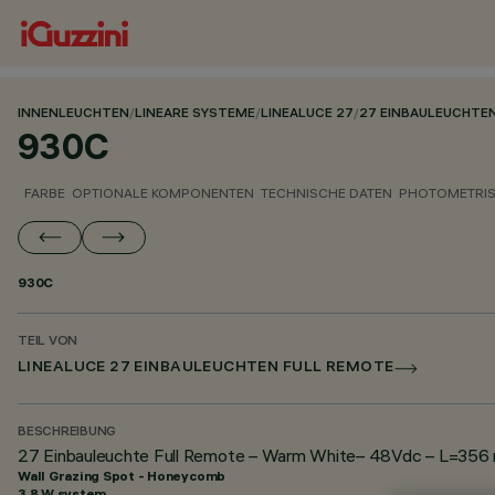
INNENLEUCHTEN
/
LINEARE SYSTEME
/
LINEALUCE 27
/
27 EINBAULEUCHTE
930C
FARBE
OPTIONALE KOMPONENTEN
TECHNISCHE DATEN
PHOTOMETRIS
930C
TEIL VON
LINEALUCE 27 EINBAULEUCHTEN FULL REMOTE
BESCHREIBUNG
27 Einbauleuchte Full Remote – Warm White– 48Vdc – L=356
Wall Grazing Spot - Honeycomb
3.8 W system