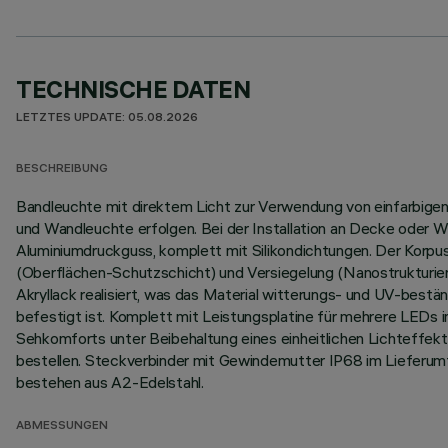
TECHNISCHE DATEN
LETZTES UPDATE: 05.08.2026
BESCHREIBUNG
Bandleuchte mit direktem Licht zur Verwendung von einfarbigen L
und Wandleuchte erfolgen. Bei der Installation an Decke oder W
Aluminiumdruckguss, komplett mit Silikondichtungen. Der Korp
(Oberflächen-Schutzschicht) und Versiegelung (Nanostrukturier
Akryllack realisiert, was das Material witterungs- und UV-best
befestigt ist. Komplett mit Leistungsplatine für mehrere LED
Sehkomforts unter Beibehaltung eines einheitlichen Lichteffekt
bestellen. Steckverbinder mit Gewindemutter IP68 im Lieferum
bestehen aus A2-Edelstahl.
ABMESSUNGEN