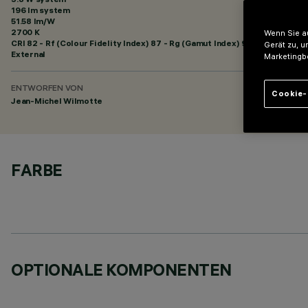
196 lm system
51.58 lm/W
2700 K
Wenn Sie au
CRI
82
- Rf (Colour Fidelity Index) 87 - Rg (Gamut Index) 95
Gerät zu, u
External
Marketingb
ENTWORFEN VON
Cookie-
Jean-Michel Wilmotte
FARBE
OPTIONALE KOMPONENTEN