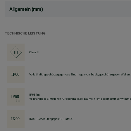
Allgemein (mm)
TECHNISCHE LEISTUNG
Class III
Vollständig geschützt gegen das Eindringen von Staub, geschützt gegen Wellen.
IP68 1m
Vollständiges Eintauchen für begrenzte Zeiträume, nicht geeignet für Schwimm
IK09 - Geschützt gegen 10-j-stöße