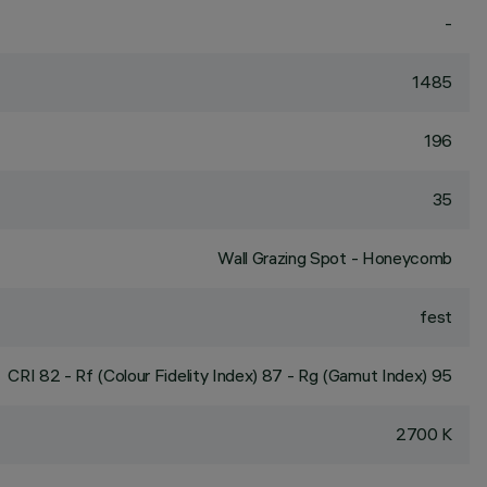
-
1485
196
35
Wall Grazing Spot - Honeycomb
fest
CRI
82
- Rf (Colour Fidelity Index) 87 - Rg (Gamut Index) 95
2700 K