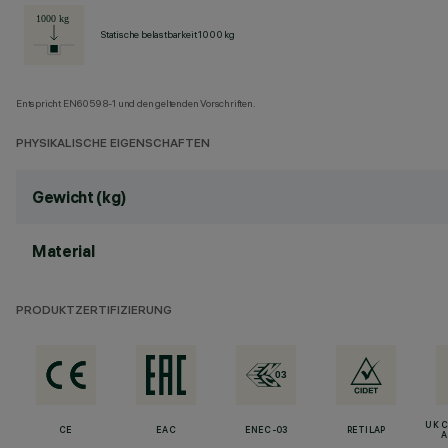
Statische belastbarkeit 1000 kg
Entspricht EN60598-1 und den geltenden Vorschriften.
PHYSIKALISCHE EIGENSCHAFTEN
Gewicht (kg)
Material
PRODUKTZERTIFIZIERUNG
UK 
CE
EAC
ENEC-03
RETILAP
A