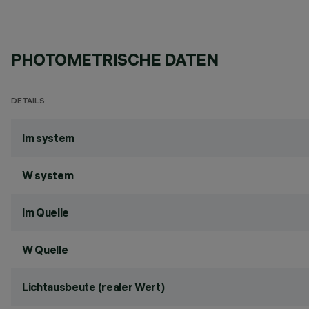
PHOTOMETRISCHE DATEN
DETAILS
lm system
W system
lm Quelle
W Quelle
Lichtausbeute (realer Wert)