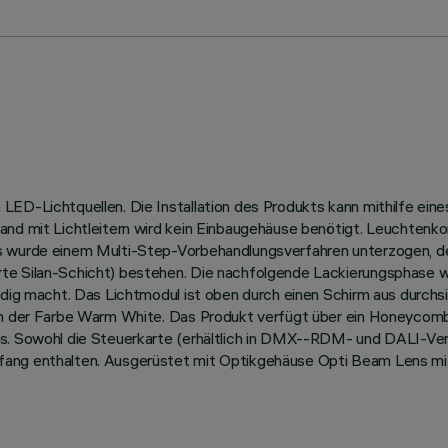
ED-Lichtquellen. Die Installation des Produkts kann mithilfe eine
and mit Lichtleitern wird kein Einbaugehäuse benötigt. Leuchtenk
us wurde einem Multi-Step-Vorbehandlungsverfahren unterzogen, 
te Silan-Schicht) bestehen. Die nachfolgende Lackierungsphase w
ändig macht. Das Lichtmodul ist oben durch einen Schirm aus durch
s in der Farbe Warm White. Das Produkt verfügt über ein Honeycom
s. Sowohl die Steuerkarte (erhältlich in DMX--RDM- und DALI-Vers
fang enthalten. Ausgerüstet mit Optikgehäuse Opti Beam Lens mi