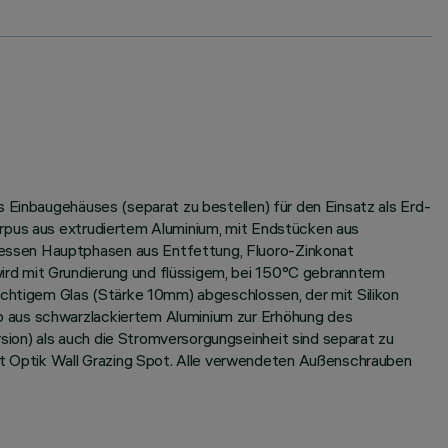
s Einbaugehäuses (separat zu bestellen) für den Einsatz als Erd-
orpus aus extrudiertem Aluminium, mit Endstücken aus
dessen Hauptphasen aus Entfettung, Fluoro-Zinkonat
ird mit Grundierung und flüssigem, bei 150°C gebranntem
sichtigem Glas (Stärke 10mm) abgeschlossen, der mit Silikon
b aus schwarzlackiertem Aluminium zur Erhöhung des
ion) als auch die Stromversorgungseinheit sind separat zu
t Optik Wall Grazing Spot. Alle verwendeten Außenschrauben