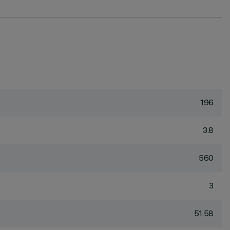
196
3.8
560
3
51.58