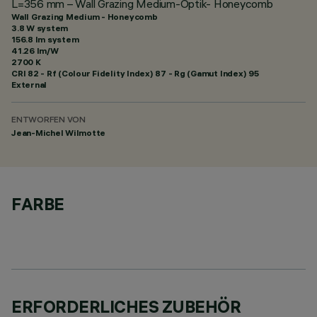
L=356 mm – Wall Grazing Medium-Optik- Honeycomb
Wall Grazing Medium - Honeycomb
3.8 W system
156.8 lm system
41.26 lm/W
2700 K
CRI
82
- Rf (Colour Fidelity Index) 87 - Rg (Gamut Index) 95
External
ENTWORFEN VON
Jean-Michel Wilmotte
FARBE
ERFORDERLICHES ZUBEHÖR