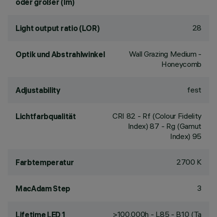
oder größer (lm)
28
Light output ratio (LOR)
Wall Grazing Medium -
Optik und Abstrahlwinkel
Honeycomb
fest
Adjustability
CRI
82
- Rf (Colour Fidelity
Lichtfarbqualität
Index) 87 - Rg (Gamut
Index) 95
2700 K
Farbtemperatur
3
MacAdam Step
>100,000h - L85 - B10 (Ta
Lifetime LED 1