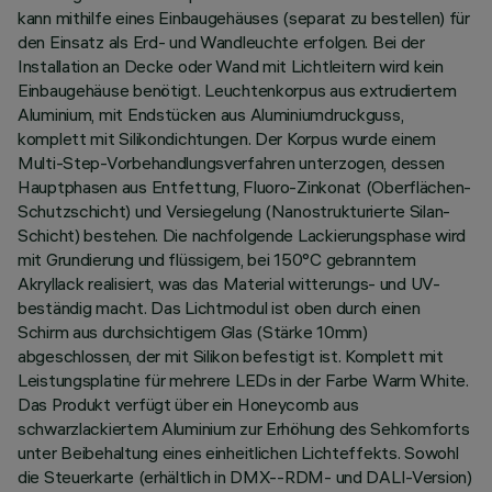
kann mithilfe eines Einbaugehäuses (separat zu bestellen) für
den Einsatz als Erd- und Wandleuchte erfolgen. Bei der
Installation an Decke oder Wand mit Lichtleitern wird kein
Einbaugehäuse benötigt. Leuchtenkorpus aus extrudiertem
Aluminium, mit Endstücken aus Aluminiumdruckguss,
komplett mit Silikondichtungen. Der Korpus wurde einem
Multi-Step-Vorbehandlungsverfahren unterzogen, dessen
Hauptphasen aus Entfettung, Fluoro-Zinkonat (Oberflächen-
Schutzschicht) und Versiegelung (Nanostrukturierte Silan-
Schicht) bestehen. Die nachfolgende Lackierungsphase wird
mit Grundierung und flüssigem, bei 150°C gebranntem
Akryllack realisiert, was das Material witterungs- und UV-
beständig macht. Das Lichtmodul ist oben durch einen
Schirm aus durchsichtigem Glas (Stärke 10mm)
abgeschlossen, der mit Silikon befestigt ist. Komplett mit
Leistungsplatine für mehrere LEDs in der Farbe Warm White.
Das Produkt verfügt über ein Honeycomb aus
schwarzlackiertem Aluminium zur Erhöhung des Sehkomforts
unter Beibehaltung eines einheitlichen Lichteffekts. Sowohl
die Steuerkarte (erhältlich in DMX--RDM- und DALI-Version)