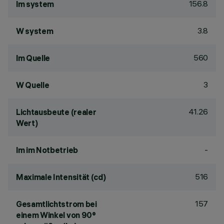
156.8
lm system
3.8
W system
560
lm Quelle
3
W Quelle
41.26
Lichtausbeute (realer
Wert)
-
lm im Notbetrieb
516
Maximale Intensität (cd)
157
Gesamtlichtstrom bei
einem Winkel von 90°