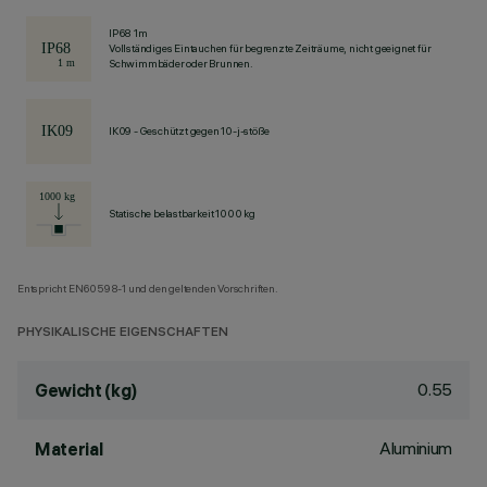
IP68 1m
Vollständiges Eintauchen für begrenzte Zeiträume, nicht geeignet für
Schwimmbäder oder Brunnen.
IK09 - Geschützt gegen 10-j-stöße
Statische belastbarkeit 1000 kg
Entspricht EN60598-1 und den geltenden Vorschriften.
PHYSIKALISCHE EIGENSCHAFTEN
0.55
Gewicht (kg)
Aluminium
Material