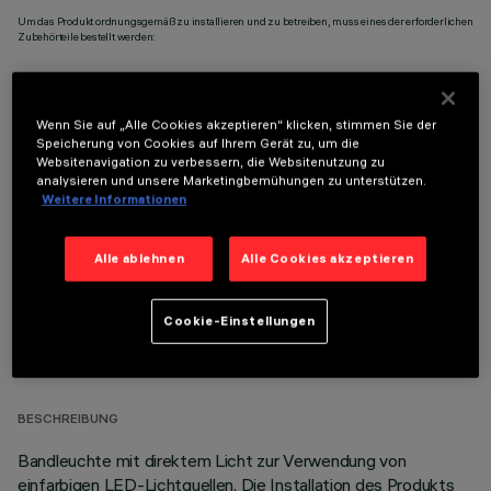
Um das Produkt ordnungsgemäß zu installieren und zu betreiben, muss eines der erforderlichen
Zubehörteile bestellt werden:
Wenn Sie auf „Alle Cookies akzeptieren“ klicken, stimmen Sie der
Speicherung von Cookies auf Ihrem Gerät zu, um die
Websitenavigation zu verbessern, die Websitenutzung zu
OPTIONALE KOMPONENTEN
analysieren und unsere Marketingbemühungen zu unterstützen.
Weitere Informationen
Alle ablehnen
Alle Cookies akzeptieren
Cookie-Einstellungen
TECHNISCHE DATEN
LETZTES UPDATE: 05.08.2026
BESCHREIBUNG
Bandleuchte mit direktem Licht zur Verwendung von
einfarbigen LED-Lichtquellen. Die Installation des Produkts