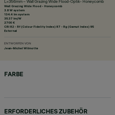
L=356mm – Wall Grazing Wide Flood-Optik- Honeycomb
Wall Grazing Wide Flood - Honeycomb
3.8 W system
134.4 lm system
35.37 lm/W
2700 K
CRI
82
- Rf (Colour Fidelity Index) 87 - Rg (Gamut Index) 95
External
ENTWORFEN VON
Jean-Michel Wilmotte
FARBE
ERFORDERLICHES ZUBEHÖR