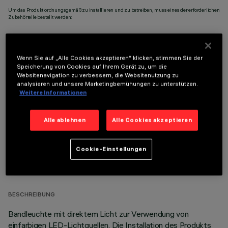
Um das Produkt ordnungsgemäß zu installieren und zu betreiben, muss eines der erforderlichen
Zubehörteile bestellt werden:
Wenn Sie auf „Alle Cookies akzeptieren“ klicken, stimmen Sie der
Speicherung von Cookies auf Ihrem Gerät zu, um die
Websitenavigation zu verbessern, die Websitenutzung zu
OPTIONALE KOMPONENTEN
analysieren und unsere Marketingbemühungen zu unterstützen.
Weitere Informationen
Alle ablehnen
Alle Cookies akzeptieren
Cookie-Einstellungen
TECHNISCHE DATEN
LETZTES UPDATE: 05.08.2026
BESCHREIBUNG
Bandleuchte mit direktem Licht zur Verwendung von
einfarbigen LED-Lichtquellen. Die Installation des Produkts