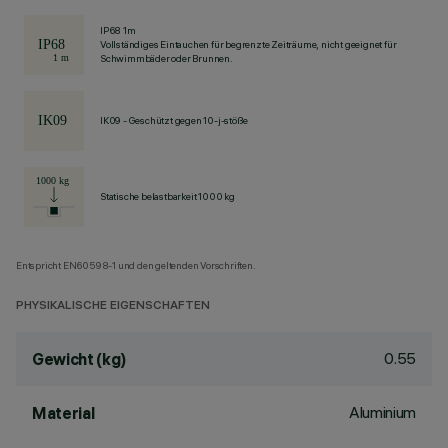
IP68 1m
Vollständiges Eintauchen für begrenzte Zeiträume, nicht geeignet für
Schwimmbäder oder Brunnen.
IK09 - Geschützt gegen 10-j-stöße
Statische belastbarkeit 1000 kg
Entspricht EN60598-1 und den geltenden Vorschriften.
PHYSIKALISCHE EIGENSCHAFTEN
0.55
Gewicht (kg)
Aluminium
Material