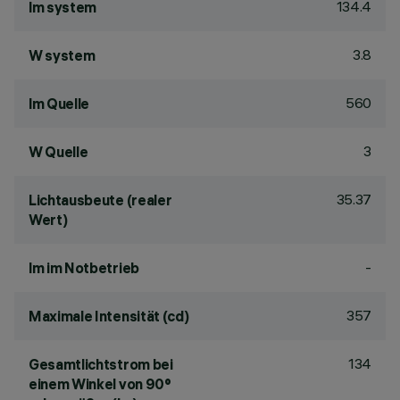
134.4
lm system
3.8
W system
560
lm Quelle
3
W Quelle
35.37
Lichtausbeute (realer
Wert)
-
lm im Notbetrieb
357
Maximale Intensität (cd)
134
Gesamtlichtstrom bei
einem Winkel von 90°