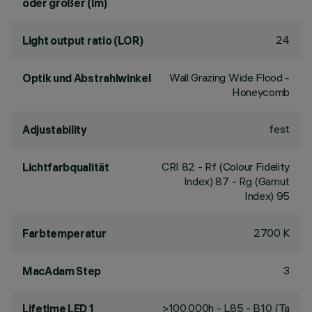
oder größer (lm)
24
Light output ratio (LOR)
Wall Grazing Wide Flood -
Optik und Abstrahlwinkel
Honeycomb
fest
Adjustability
CRI
82
- Rf (Colour Fidelity
Lichtfarbqualität
Index) 87 - Rg (Gamut
Index) 95
2700 K
Farbtemperatur
3
MacAdam Step
>100,000h - L85 - B10 (Ta
Lifetime LED 1