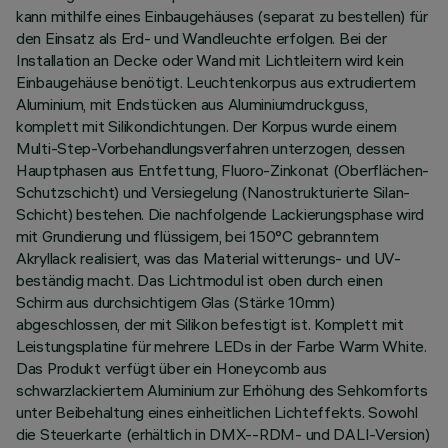
kann mithilfe eines Einbaugehäuses (separat zu bestellen) für
den Einsatz als Erd- und Wandleuchte erfolgen. Bei der
Installation an Decke oder Wand mit Lichtleitern wird kein
Einbaugehäuse benötigt. Leuchtenkorpus aus extrudiertem
Aluminium, mit Endstücken aus Aluminiumdruckguss,
komplett mit Silikondichtungen. Der Korpus wurde einem
Multi-Step-Vorbehandlungsverfahren unterzogen, dessen
Hauptphasen aus Entfettung, Fluoro-Zinkonat (Oberflächen-
Schutzschicht) und Versiegelung (Nanostrukturierte Silan-
Schicht) bestehen. Die nachfolgende Lackierungsphase wird
mit Grundierung und flüssigem, bei 150°C gebranntem
Akryllack realisiert, was das Material witterungs- und UV-
beständig macht. Das Lichtmodul ist oben durch einen
Schirm aus durchsichtigem Glas (Stärke 10mm)
abgeschlossen, der mit Silikon befestigt ist. Komplett mit
Leistungsplatine für mehrere LEDs in der Farbe Warm White.
Das Produkt verfügt über ein Honeycomb aus
schwarzlackiertem Aluminium zur Erhöhung des Sehkomforts
unter Beibehaltung eines einheitlichen Lichteffekts. Sowohl
die Steuerkarte (erhältlich in DMX--RDM- und DALI-Version)