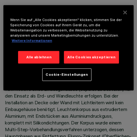
Wenn Sie auf „Alle Cookies akzeptieren“ klicken, stimmen Sie der
Speicherung von Cookies auf Ihrem Gerät zu, um die
Websitenavigation zu verbessern, die Websitenutzung zu
analysieren und unsere Marketingbemühungen zu unterstützen.
TECHNISCHE DATEN
Weitere Informationen
LETZTES UPDATE: 05.08.2026
Alle ablehnen
Alle Cookies akzeptieren
BESCHREIBUNG
Cookie-Einstellungen
Bandleuchte mit direktem Licht zur Verwendung von
einfarbigen LED-Lichtquellen. Die Installation des Produkts
kann mithilfe eines Einbaugehäuses (separat zu bestellen) für
den Einsatz als Erd- und Wandleuchte erfolgen. Bei der
Installation an Decke oder Wand mit Lichtleitern wird kein
Einbaugehäuse benötigt. Leuchtenkorpus aus extrudiertem
Aluminium, mit Endstücken aus Aluminiumdruckguss,
komplett mit Silikondichtungen. Der Korpus wurde einem
Multi-Step-Vorbehandlungsverfahren unterzogen, dessen
Hauptphasen aus Entfettung, Fluoro-Zinkonat (Oberflächen-