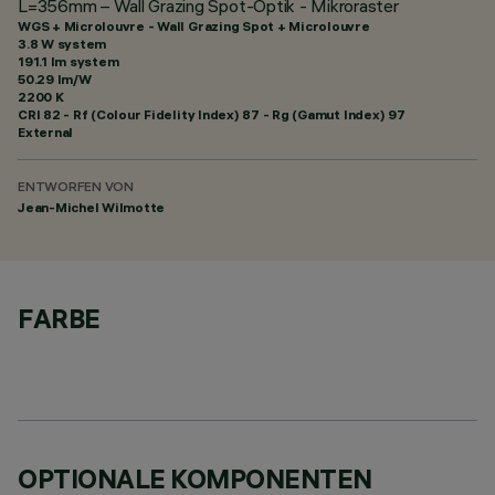
L=356mm – Wall Grazing Spot-Optik - Mikroraster
WGS + Microlouvre - Wall Grazing Spot + Microlouvre
3.8 W system
191.1 lm system
50.29 lm/W
2200 K
CRI
82
- Rf (Colour Fidelity Index) 87 - Rg (Gamut Index) 97
External
ENTWORFEN VON
Jean-Michel Wilmotte
FARBE
OPTIONALE KOMPONENTEN