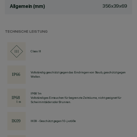
356x39x69
Allgemein (mm)
TECHNISCHE LEISTUNG
Class III
Vollständig geschützt gegen das Eindringen von Staub, geschützt gegen
Wellen.
IP68 1m
Vollständiges Eintauchen für begrenzte Zeiträume, nicht geeignet für
Schwimmbäder oder Brunnen.
IK09 - Geschützt gegen 10-j-stöße