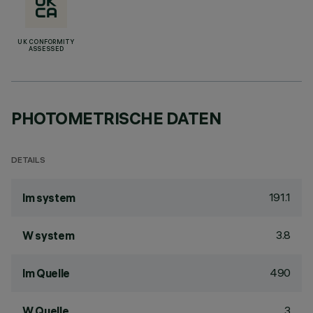
UK CONFORMITY
ASSESSED
PHOTOMETRISCHE DATEN
DETAILS
191.1
lm system
3.8
W system
490
lm Quelle
3
W Quelle