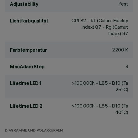
fest
Adjustability
CRI
82
- Rf (Colour Fidelity
Lichtfarbqualität
Index) 87 - Rg (Gamut
Index) 97
2200 K
Farbtemperatur
3
MacAdam Step
>100,000h - L85 - B10 (Ta
Lifetime LED 1
25°C)
>100,000h - L85 - B10 (Ta
Lifetime LED 2
40°C)
DIAGRAMME UND POLARKURVEN