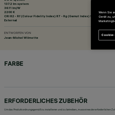
137.2 lm system
36.11 lm/W
2200 K
Wenn Sie au
CRI
82
- Rf (Colour Fidelity Index) 87 - Rg (Gamut Index) 97
Gerät zu, u
External
Marketingb
ENTWORFEN VON
Cookie-
Jean-Michel Wilmotte
FARBE
ERFORDERLICHES ZUBEHÖR
Um das Produkt ordnungsgemäß zu installieren und zu betreiben, muss eines der erforderlichen Zub