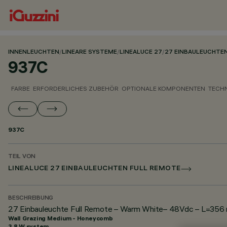
INNENLEUCHTEN
/
LINEARE SYSTEME
/
LINEALUCE 27
/
27 EINBAULEUCHTE
937C
FARBE
ERFORDERLICHES ZUBEHÖR
OPTIONALE KOMPONENTEN
TECH
937C
TEIL VON
LINEALUCE 27 EINBAULEUCHTEN FULL REMOTE
BESCHREIBUNG
27 Einbauleuchte Full Remote – Warm White– 48Vdc – L=356
Wall Grazing Medium - Honeycomb
3.8 W system