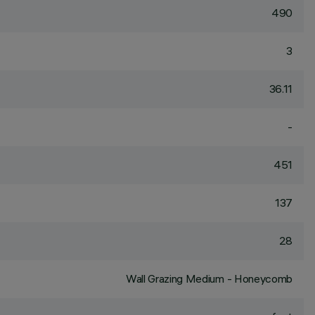
490
3
36.11
-
451
137
28
Wall Grazing Medium - Honeycomb