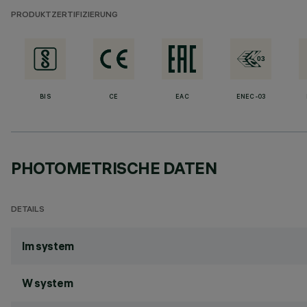
PRODUKTZERTIFIZIERUNG
BIS
CE
EAC
ENEC-03
PHOTOMETRISCHE DATEN
DETAILS
lm system
W system