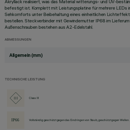
Akryllack realisiert, was das Material witterungs- und UV-best
befestigt ist. Komplett mit Leistungsplatine für mehrere LED
Sehkomforts unter Beibehaltung eines einheitlichen Lichteffekt
bestellen. Steckverbinder mit Gewindemutter IP68 im Lieferum
Außenschrauben bestehen aus A2-Edelstahl.
ABMESSUNGEN
Allgemein (mm)
TECHNISCHE LEISTUNG
Class III
Vollständig geschützt gegen das Eindringen von Staub, geschützt gegen Wellen.