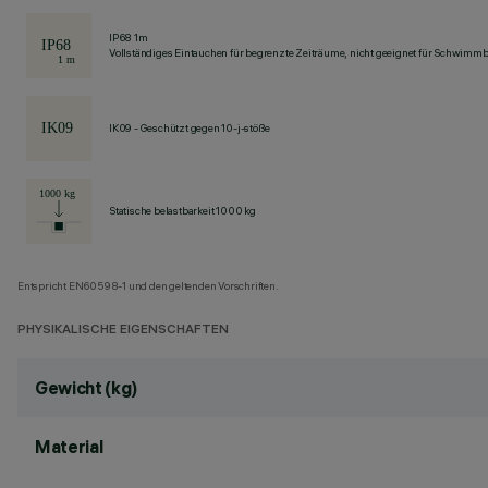
IP68 1m
Vollständiges Eintauchen für begrenzte Zeiträume, nicht geeignet für Schwimm
IK09 - Geschützt gegen 10-j-stöße
Statische belastbarkeit 1000 kg
Entspricht EN60598-1 und den geltenden Vorschriften.
PHYSIKALISCHE EIGENSCHAFTEN
Gewicht (kg)
Material