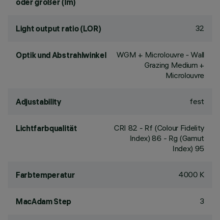
oder größer (lm)
32
Light output ratio (LOR)
WGM + Microlouvre - Wall
Optik und Abstrahlwinkel
Grazing Medium +
Microlouvre
fest
Adjustability
CRI
82
- Rf (Colour Fidelity
Lichtfarbqualität
Index) 86 - Rg (Gamut
Index) 95
4000 K
Farbtemperatur
3
MacAdam Step