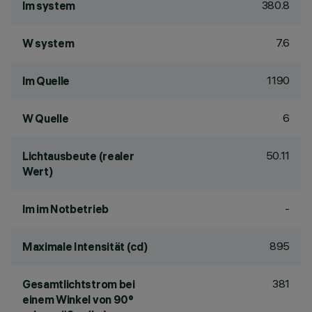
380.8
lm system
7.6
W system
1190
lm Quelle
6
W Quelle
50.11
Lichtausbeute (realer
Wert)
-
lm im Notbetrieb
895
Maximale Intensität (cd)
381
Gesamtlichtstrom bei
einem Winkel von 90°