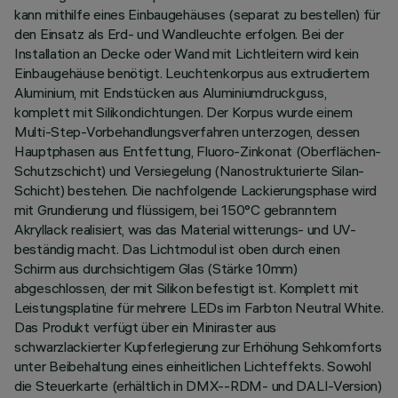
kann mithilfe eines Einbaugehäuses (separat zu bestellen) für
den Einsatz als Erd- und Wandleuchte erfolgen. Bei der
Installation an Decke oder Wand mit Lichtleitern wird kein
Einbaugehäuse benötigt. Leuchtenkorpus aus extrudiertem
Aluminium, mit Endstücken aus Aluminiumdruckguss,
komplett mit Silikondichtungen. Der Korpus wurde einem
Multi-Step-Vorbehandlungsverfahren unterzogen, dessen
Hauptphasen aus Entfettung, Fluoro-Zinkonat (Oberflächen-
Schutzschicht) und Versiegelung (Nanostrukturierte Silan-
Schicht) bestehen. Die nachfolgende Lackierungsphase wird
mit Grundierung und flüssigem, bei 150°C gebranntem
Akryllack realisiert, was das Material witterungs- und UV-
beständig macht. Das Lichtmodul ist oben durch einen
Schirm aus durchsichtigem Glas (Stärke 10mm)
abgeschlossen, der mit Silikon befestigt ist. Komplett mit
Leistungsplatine für mehrere LEDs im Farbton Neutral White.
Das Produkt verfügt über ein Miniraster aus
schwarzlackierter Kupferlegierung zur Erhöhung Sehkomforts
unter Beibehaltung eines einheitlichen Lichteffekts. Sowohl
die Steuerkarte (erhältlich in DMX--RDM- und DALI-Version)