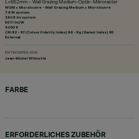
L=652mm – Wall Grazing Medium-Optik- Mikroraster
WGM + Microlouvre - Wall Grazing Medium + Microlouvre
7.6 W system
380.8 lm system
50.11 lm/W
4000 K
CRI
82
- Rf (Colour Fidelity Index) 86 - Rg (Gamut Index) 95
External
ENTWORFEN VON
Jean-Michel Wilmotte
FARBE
ERFORDERLICHES ZUBEHÖR