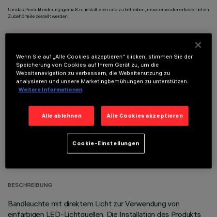
Um das Produkt ordnungsgemäß zu installieren und zu betreiben, muss eines der erforderlichen
Zubehörteile bestellt werden:
Wenn Sie auf „Alle Cookies akzeptieren“ klicken, stimmen Sie der
Speicherung von Cookies auf Ihrem Gerät zu, um die
OPTIONALE KOMPONENTEN
Websitenavigation zu verbessern, die Websitenutzung zu
analysieren und unsere Marketingbemühungen zu unterstützen.
Weitere Informationen
Alle ablehnen
Alle Cookies akzeptieren
TECHNISCHE DATEN
Cookie-Einstellungen
LETZTES UPDATE: 05.08.2026
BESCHREIBUNG
Bandleuchte mit direktem Licht zur Verwendung von
einfarbigen LED-Lichtquellen. Die Installation des Produkts