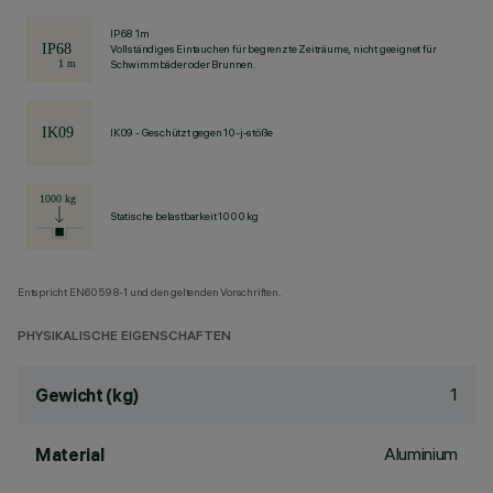
IP68 1m
Vollständiges Eintauchen für begrenzte Zeiträume, nicht geeignet für
Schwimmbäder oder Brunnen.
IK09 - Geschützt gegen 10-j-stöße
Statische belastbarkeit 1000 kg
Entspricht EN60598-1 und den geltenden Vorschriften.
PHYSIKALISCHE EIGENSCHAFTEN
1
Gewicht (kg)
Aluminium
Material