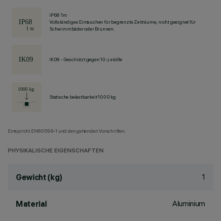
IP68 1m
Vollständiges Eintauchen für begrenzte Zeiträume, nicht geeignet für
Schwimmbäder oder Brunnen.
IK09 - Geschützt gegen 10-j-stöße
Statische belastbarkeit 1000 kg
Entspricht EN60598-1 und den geltenden Vorschriften.
PHYSIKALISCHE EIGENSCHAFTEN
1
Gewicht (kg)
Aluminium
Material