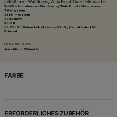
L=652 mm – Wall Grazing Wide Flood-Optik- Mikroraster
WGWF + Microlouvre - Wall Grazing Wide Flood + Microlouvre
7.6 W system
333.5 lm system
43.88 lm/W
3000 K
CRI
82
- Rf (Colour Fidelity Index) 87 - Rg (Gamut Index) 95
External
ENTWORFEN VON
Jean-Michel Wilmotte
FARBE
ERFORDERLICHES ZUBEHÖR