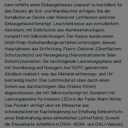
kann mithilfe eines Einbaugehäuses (separat zu bestellen) für
den Einsatz als Erd- und Wandleuchte erfolgen. Bei der
Installation an Decke oder Wand mit Lichtleitern wird kein
Einbaugehäuse benötigt. Leuchtenkorpus aus extrudiertem
Aluminium, mit Endstücken aus Aluminiumdruckguss,
komplett mit Silikondichtungen. Der Korpus wurde einem
Multi-Step-Vorbehandlungsverfahren unterzogen, dessen
Hauptphasen aus Entfettung, Fluoro-Zinkonat (Oberflächen-
Schutzschicht) und Versiegelung (Nanostrukturierte Silan-
Schicht) bestehen. Die nachfolgende Lackierungsphase wird
mit Grundierung und flüssigem, bei 150°C gebranntem
Akryllack realisiert, was das Material witterungs- und UV-
beständig macht. Das Lichtmodul ist oben durch einen
Schirm aus durchsichtigem Glas (Stärke 10mm)
abgeschlossen, der mit Silikon befestigt ist. Komplett mit
Leistungsplatine für mehrere LEDs in der Farbe Warm White.
Das Produkt verfügt über ein Miniraster aus
schwarzlackierter Kupferlegierung zur Erhöhung Sehkomforts
unter Beibehaltung eines einheitlichen Lichteffekts. Sowohl
die Steuerkarte (erhältlich in DMX--RDM- und DALI-Version)