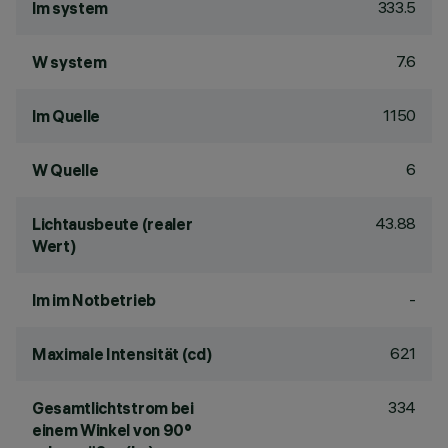
333.5
lm system
7.6
W system
1150
lm Quelle
6
W Quelle
43.88
Lichtausbeute (realer
Wert)
-
lm im Notbetrieb
621
Maximale Intensität (cd)
334
Gesamtlichtstrom bei
einem Winkel von 90°