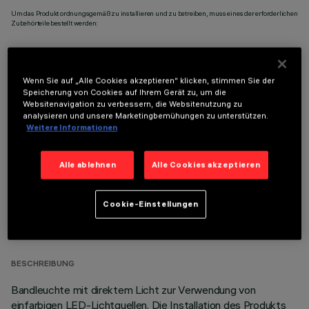
Um das Produkt ordnungsgemäß zu installieren und zu betreiben, muss eines der erforderlichen
Zubehörteile bestellt werden:
Wenn Sie auf „Alle Cookies akzeptieren“ klicken, stimmen Sie der
Speicherung von Cookies auf Ihrem Gerät zu, um die
OPTIONALE KOMPONENTEN
Websitenavigation zu verbessern, die Websitenutzung zu
analysieren und unsere Marketingbemühungen zu unterstützen.
Weitere Informationen
Alle ablehnen
Alle Cookies akzeptieren
TECHNISCHE DATEN
Cookie-Einstellungen
LETZTES UPDATE: 05.08.2026
BESCHREIBUNG
Bandleuchte mit direktem Licht zur Verwendung von
einfarbigen LED-Lichtquellen. Die Installation des Produkts