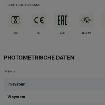
PRODUKTZERTIFIZIERUNG
BIS
CE
EAC
ENEC-03
PHOTOMETRISCHE DATEN
DETAILS
lm system
W system