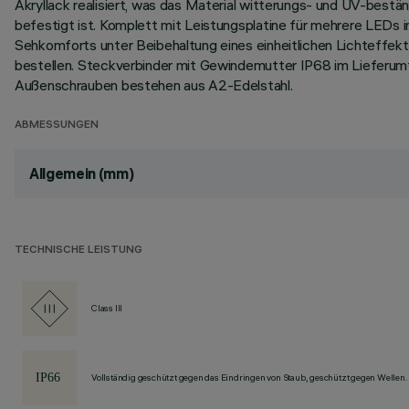
Akryllack realisiert, was das Material witterungs- und UV-best
befestigt ist. Komplett mit Leistungsplatine für mehrere LEDs 
Sehkomforts unter Beibehaltung eines einheitlichen Lichteffekt
bestellen. Steckverbinder mit Gewindemutter IP68 im Lieferum
Außenschrauben bestehen aus A2-Edelstahl.
ABMESSUNGEN
Allgemein (mm)
TECHNISCHE LEISTUNG
Class III
Vollständig geschützt gegen das Eindringen von Staub, geschützt gegen Wellen.