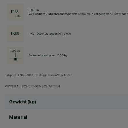
IP68 1m
Vollständiges Eintauchen für begrenzte Zeiträume, nicht geeignet für Schwimm
IK09 - Geschützt gegen 10-j-stöße
Statische belastbarkeit 1000 kg
Entspricht EN60598-1 und den geltenden Vorschriften.
PHYSIKALISCHE EIGENSCHAFTEN
Gewicht (kg)
Material