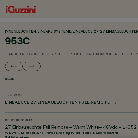
INNENLEUCHTEN
/
LINEARE SYSTEME
/
LINEALUCE 27
/
27 EINBAULEUCHTE
953C
FARBE
ERFORDERLICHES ZUBEHÖR
OPTIONALE KOMPONENTEN
TECH
953C
TEIL VON
LINEALUCE 27 EINBAULEUCHTEN FULL REMOTE
BESCHREIBUNG
27 Einbauleuchte Full Remote – Warm White– 48Vdc – L=652 m
WGWF + Microlouvre - Wall Grazing Wide Flood + Microlouvre
7.6 W system