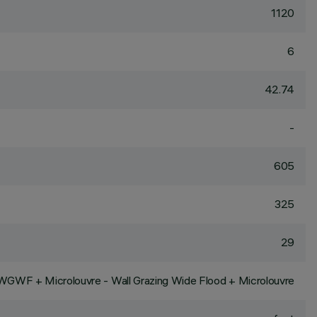
1120
6
42.74
-
605
325
29
WGWF + Microlouvre - Wall Grazing Wide Flood + Microlouvre