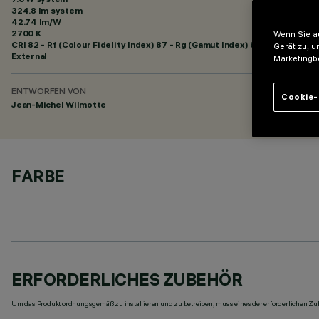
324.8 lm system
42.74 lm/W
2700 K
Wenn Sie au
CRI
82
- Rf (Colour Fidelity Index) 87 - Rg (Gamut Index) 95
Gerät zu, u
External
Marketingb
ENTWORFEN VON
Cookie-
Jean-Michel Wilmotte
FARBE
ERFORDERLICHES ZUBEHÖR
Um das Produkt ordnungsgemäß zu installieren und zu betreiben, muss eines der erforderlichen Zub