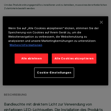
Um das Produkt ordnungsgemäß zu installieren und zu betreiben, muss eines der erforderlichen
Zubehörteile bestellt werden:
Wenn Sie auf „Alle Cookies akzeptieren“ klicken, stimmen Sie der
Speicherung von Cookies auf Ihrem Gerät zu, um die
Websitenavigation zu verbessern, die Websitenutzung zu
OPTIONALE KOMPONENTEN
analysieren und unsere Marketingbemühungen zu unterstützen.
Weitere Informationen
Alle ablehnen
Alle Cookies akzeptieren
Cookie-Einstellungen
TECHNISCHE DATEN
LETZTES UPDATE: 05.08.2026
BESCHREIBUNG
Bandleuchte mit direktem Licht zur Verwendung von
einfarbigen LED-Lichtquellen. Die Installation des Produkts