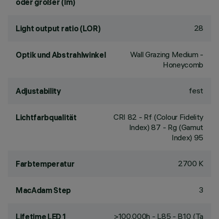
oder größer (lm)
28
Light output ratio (LOR)
Wall Grazing Medium -
Optik und Abstrahlwinkel
Honeycomb
fest
Adjustability
CRI
82
- Rf (Colour Fidelity
Lichtfarbqualität
Index) 87 - Rg (Gamut
Index) 95
2700 K
Farbtemperatur
3
MacAdam Step
>100,000h - L85 - B10 (Ta
Lifetime LED 1