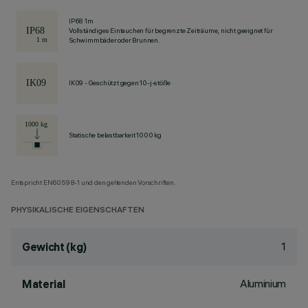
IP68 1m
Vollständiges Eintauchen für begrenzte Zeiträume, nicht geeignet für
Schwimmbäder oder Brunnen.
IK09 - Geschützt gegen 10-j-stöße
Statische belastbarkeit 1000 kg
Entspricht EN60598-1 und den geltenden Vorschriften.
PHYSIKALISCHE EIGENSCHAFTEN
1
Gewicht (kg)
Aluminium
Material