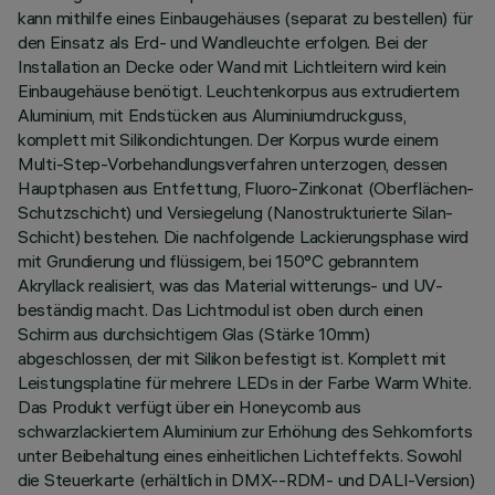
kann mithilfe eines Einbaugehäuses (separat zu bestellen) für
den Einsatz als Erd- und Wandleuchte erfolgen. Bei der
Installation an Decke oder Wand mit Lichtleitern wird kein
Einbaugehäuse benötigt. Leuchtenkorpus aus extrudiertem
Aluminium, mit Endstücken aus Aluminiumdruckguss,
komplett mit Silikondichtungen. Der Korpus wurde einem
Multi-Step-Vorbehandlungsverfahren unterzogen, dessen
Hauptphasen aus Entfettung, Fluoro-Zinkonat (Oberflächen-
Schutzschicht) und Versiegelung (Nanostrukturierte Silan-
Schicht) bestehen. Die nachfolgende Lackierungsphase wird
mit Grundierung und flüssigem, bei 150°C gebranntem
Akryllack realisiert, was das Material witterungs- und UV-
beständig macht. Das Lichtmodul ist oben durch einen
Schirm aus durchsichtigem Glas (Stärke 10mm)
abgeschlossen, der mit Silikon befestigt ist. Komplett mit
Leistungsplatine für mehrere LEDs in der Farbe Warm White.
Das Produkt verfügt über ein Honeycomb aus
schwarzlackiertem Aluminium zur Erhöhung des Sehkomforts
unter Beibehaltung eines einheitlichen Lichteffekts. Sowohl
die Steuerkarte (erhältlich in DMX--RDM- und DALI-Version)