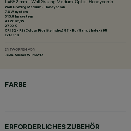
L=652 mm – Wall Grazing Medium-Optik- Honeycomb
Wall Grazing Medium - Honeycomb
7.6 W system
313.6 lm system
41.26 lm/W
2700 K
CRI
82
- Rf (Colour Fidelity Index) 87 - Rg (Gamut Index) 95
External
ENTWORFEN VON
Jean-Michel Wilmotte
FARBE
ERFORDERLICHES ZUBEHÖR