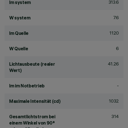
313.6
lm system
7.6
W system
1120
lm Quelle
6
W Quelle
41.26
Lichtausbeute (realer
Wert)
-
lm im Notbetrieb
1032
Maximale Intensität (cd)
314
Gesamtlichtstrom bei
einem Winkel von 90°