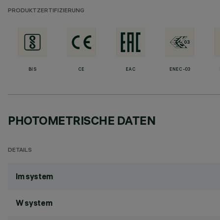
PRODUKTZERTIFIZIERUNG
BIS
CE
EAC
ENEC-03
PHOTOMETRISCHE DATEN
DETAILS
lm system
W system