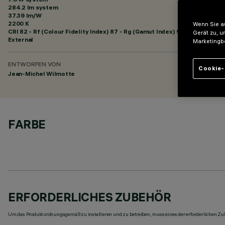
284.2 lm system
37.39 lm/W
2200 K
Wenn Sie au
CRI
82
- Rf (Colour Fidelity Index) 87 - Rg (Gamut Index) 97
Gerät zu, u
External
Marketingb
ENTWORFEN VON
Cookie-
Jean-Michel Wilmotte
FARBE
ERFORDERLICHES ZUBEHÖR
Um das Produkt ordnungsgemäß zu installieren und zu betreiben, muss eines der erforderlichen Zub