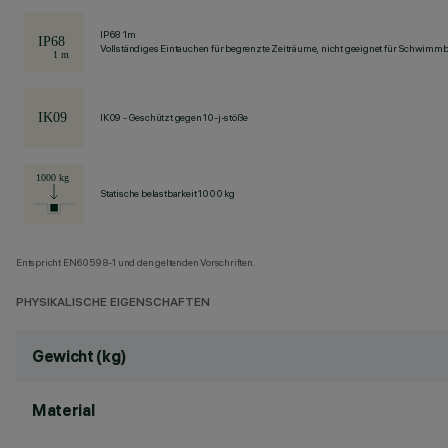
IP68 1m
Vollständiges Eintauchen für begrenzte Zeiträume, nicht geeignet für Schwimm
IK09 - Geschützt gegen 10-j-stöße
Statische belastbarkeit 1000 kg
Entspricht EN60598-1 und den geltenden Vorschriften.
PHYSIKALISCHE EIGENSCHAFTEN
Gewicht (kg)
Material