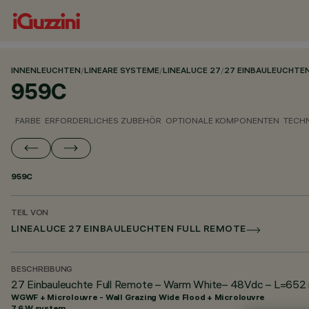
INNENLEUCHTEN
/
LINEARE SYSTEME
/
LINEALUCE 27
/
27 EINBAULEUCHTE
959C
FARBE
ERFORDERLICHES ZUBEHÖR
OPTIONALE KOMPONENTEN
TECH
959C
TEIL VON
LINEALUCE 27 EINBAULEUCHTEN FULL REMOTE
BESCHREIBUNG
27 Einbauleuchte Full Remote – Warm White– 48Vdc – L=652 m
WGWF + Microlouvre - Wall Grazing Wide Flood + Microlouvre
7.6 W system