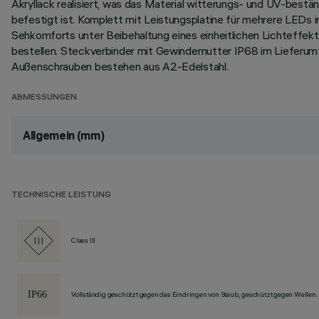
Akryllack realisiert, was das Material witterungs- und UV-best
befestigt ist. Komplett mit Leistungsplatine für mehrere LEDs 
Sehkomforts unter Beibehaltung eines einheitlichen Lichteffekt
bestellen. Steckverbinder mit Gewindemutter IP68 im Lieferum
Außenschrauben bestehen aus A2-Edelstahl.
ABMESSUNGEN
Allgemein (mm)
TECHNISCHE LEISTUNG
Class III
Vollständig geschützt gegen das Eindringen von Staub, geschützt gegen Wellen.