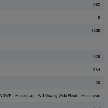
980
6
37.39
-
529
284
29
WGWF + Microlouvre - Wall Grazing Wide Flood + Microlouvre