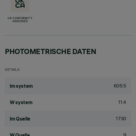
UK CONFORMITY
ASSESSED
PHOTOMETRISCHE DATEN
DETAILS
605.5
lm system
11.4
W system
1730
lm Quelle
9
W Quelle