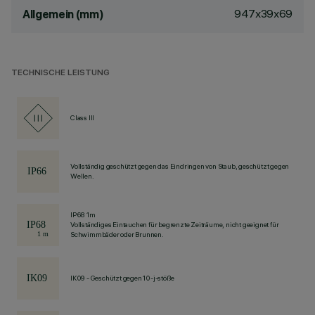
947x39x69
Allgemein (mm)
TECHNISCHE LEISTUNG
Class III
Vollständig geschützt gegen das Eindringen von Staub, geschützt gegen
Wellen.
IP68 1m
Vollständiges Eintauchen für begrenzte Zeiträume, nicht geeignet für
Schwimmbäder oder Brunnen.
IK09 - Geschützt gegen 10-j-stöße