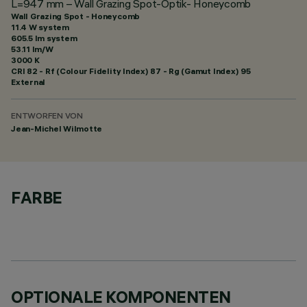
L=947 mm – Wall Grazing Spot-Optik- Honeycomb
Wall Grazing Spot - Honeycomb
11.4 W system
605.5 lm system
53.11 lm/W
3000 K
CRI
82
- Rf (Colour Fidelity Index) 87 - Rg (Gamut Index) 95
External
ENTWORFEN VON
Jean-Michel Wilmotte
FARBE
OPTIONALE KOMPONENTEN