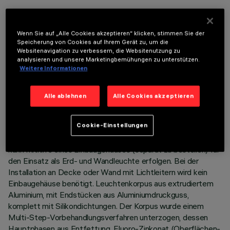
Wenn Sie auf „Alle Cookies akzeptieren“ klicken, stimmen Sie der
Speicherung von Cookies auf Ihrem Gerät zu, um die
Websitenavigation zu verbessern, die Websitenutzung zu
analysieren und unsere Marketingbemühungen zu unterstützen.
TECHNISCHE DATEN
Weitere Informationen
LETZTES UPDATE: 05.08.2026
Alle ablehnen
Alle Cookies akzeptieren
BESCHREIBUNG
Cookie-Einstellungen
Bandleuchte mit direktem Licht zur Verwendung von
einfarbigen LED-Lichtquellen. Die Installation des Produkts
kann mithilfe eines Einbaugehäuses (separat zu bestellen) für
den Einsatz als Erd- und Wandleuchte erfolgen. Bei der
Installation an Decke oder Wand mit Lichtleitern wird kein
Einbaugehäuse benötigt. Leuchtenkorpus aus extrudiertem
Aluminium, mit Endstücken aus Aluminiumdruckguss,
komplett mit Silikondichtungen. Der Korpus wurde einem
Multi-Step-Vorbehandlungsverfahren unterzogen, dessen
Hauptphasen aus Entfettung, Fluoro-Zinkonat (Oberflächen-