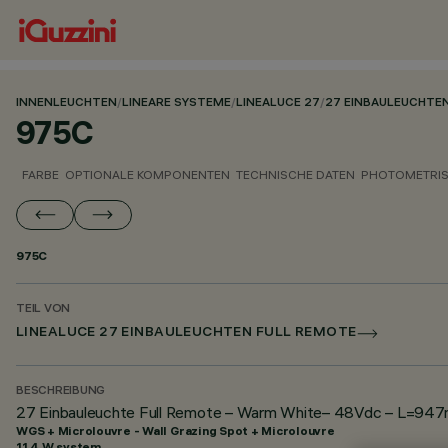
INNENLEUCHTEN
/
LINEARE SYSTEME
/
LINEALUCE 27
/
27 EINBAULEUCHTE
975C
FARBE
OPTIONALE KOMPONENTEN
TECHNISCHE DATEN
PHOTOMETRIS
975C
TEIL VON
LINEALUCE 27 EINBAULEUCHTEN FULL REMOTE
BESCHREIBUNG
27 Einbauleuchte Full Remote – Warm White– 48Vdc – L=947mm
WGS + Microlouvre - Wall Grazing Spot + Microlouvre
11.4 W system