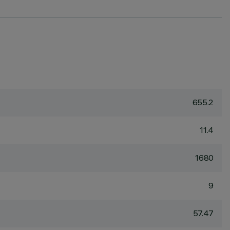
655.2
11.4
1680
9
57.47