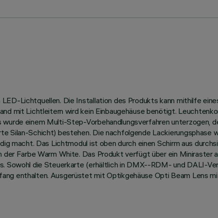
ED-Lichtquellen. Die Installation des Produkts kann mithilfe eine
and mit Lichtleitern wird kein Einbaugehäuse benötigt. Leuchtenk
us wurde einem Multi-Step-Vorbehandlungsverfahren unterzogen, 
te Silan-Schicht) bestehen. Die nachfolgende Lackierungsphase w
ändig macht. Das Lichtmodul ist oben durch einen Schirm aus durch
in der Farbe Warm White. Das Produkt verfügt über ein Miniraster 
s. Sowohl die Steuerkarte (erhältlich in DMX--RDM- und DALI-Vers
fang enthalten. Ausgerüstet mit Optikgehäuse Opti Beam Lens mi