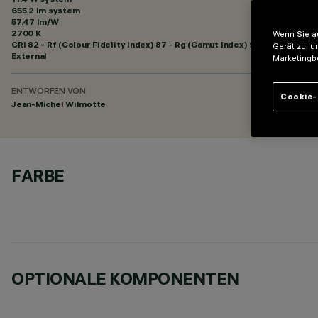
655.2 lm system
57.47 lm/W
2700 K
Wenn Sie au
CRI
82
- Rf (Colour Fidelity Index) 87 - Rg (Gamut Index) 95
Gerät zu, u
External
Marketingb
ENTWORFEN VON
Cookie-
Jean-Michel Wilmotte
FARBE
OPTIONALE KOMPONENTEN