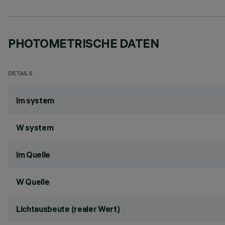
PHOTOMETRISCHE DATEN
DETAILS
lm system
W system
lm Quelle
W Quelle
Lichtausbeute (realer Wert)