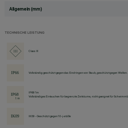
Allgemein (mm)
TECHNISCHE LEISTUNG
Class III
Vollständig geschützt gegen das Eindringen von Staub, geschützt gegen Wellen.
IP68 1m
Vollständiges Eintauchen für begrenzte Zeiträume, nicht geeignet für Schwimm
IK09 - Geschützt gegen 10-j-stöße