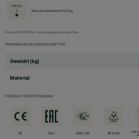
Statische belastbarkeit 1000 kg
Entspricht EN60598-1 und den geltenden Vorschriften.
PHYSIKALISCHE EIGENSCHAFTEN
Gewicht (kg)
Material
PRODUKTZERTIFIZIERUNG
UK 
CE
EAC
ENEC-03
RETILAP
A