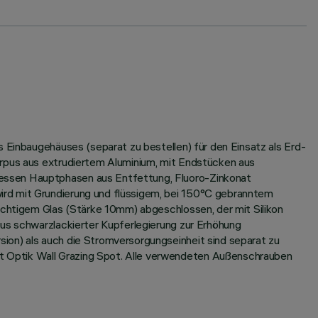
s Einbaugehäuses (separat zu bestellen) für den Einsatz als Erd-
orpus aus extrudiertem Aluminium, mit Endstücken aus
dessen Hauptphasen aus Entfettung, Fluoro-Zinkonat
ird mit Grundierung und flüssigem, bei 150°C gebranntem
sichtigem Glas (Stärke 10mm) abgeschlossen, der mit Silikon
aus schwarzlackierter Kupferlegierung zur Erhöhung
ion) als auch die Stromversorgungseinheit sind separat zu
t Optik Wall Grazing Spot. Alle verwendeten Außenschrauben