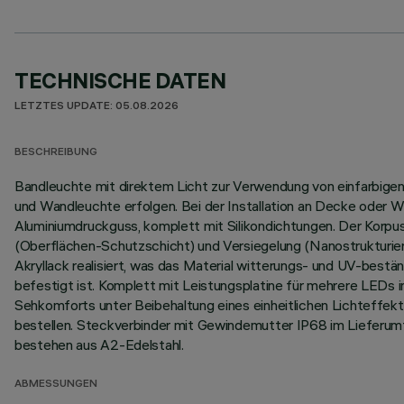
TECHNISCHE DATEN
LETZTES UPDATE: 05.08.2026
BESCHREIBUNG
Bandleuchte mit direktem Licht zur Verwendung von einfarbigen L
und Wandleuchte erfolgen. Bei der Installation an Decke oder W
Aluminiumdruckguss, komplett mit Silikondichtungen. Der Korp
(Oberflächen-Schutzschicht) und Versiegelung (Nanostrukturier
Akryllack realisiert, was das Material witterungs- und UV-best
befestigt ist. Komplett mit Leistungsplatine für mehrere LEDs 
Sehkomforts unter Beibehaltung eines einheitlichen Lichteffekt
bestellen. Steckverbinder mit Gewindemutter IP68 im Lieferum
bestehen aus A2-Edelstahl.
ABMESSUNGEN