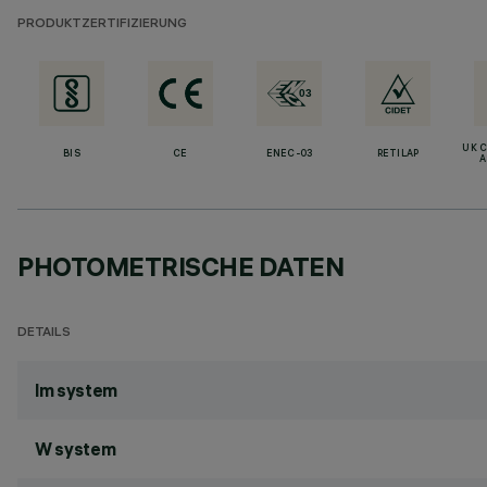
PRODUKTZERTIFIZIERUNG
UK 
BIS
CE
ENEC-03
RETILAP
A
PHOTOMETRISCHE DATEN
DETAILS
lm system
W system