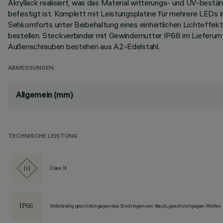
Akryllack realisiert, was das Material witterungs- und UV-best
befestigt ist. Komplett mit Leistungsplatine für mehrere LEDs 
Sehkomforts unter Beibehaltung eines einheitlichen Lichteffekt
bestellen. Steckverbinder mit Gewindemutter IP68 im Lieferum
Außenschrauben bestehen aus A2-Edelstahl.
ABMESSUNGEN
Allgemein (mm)
TECHNISCHE LEISTUNG
Class III
Vollständig geschützt gegen das Eindringen von Staub, geschützt gegen Wellen.