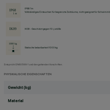
IP68 1m
Vollständiges Eintauchen für begrenzte Zeiträume, nicht geeignet für Schwimm
IK09 - Geschützt gegen 10-j-stöße
Statische belastbarkeit 1000 kg
Entspricht EN60598-1 und den geltenden Vorschriften.
PHYSIKALISCHE EIGENSCHAFTEN
Gewicht (kg)
Material