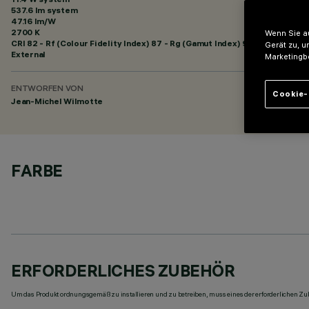
537.6 lm system
47.16 lm/W
2700 K
Wenn Sie au
CRI
82
- Rf (Colour Fidelity Index) 87 - Rg (Gamut Index) 95
Gerät zu, u
External
Marketingb
ENTWORFEN VON
Cookie-
Jean-Michel Wilmotte
FARBE
ERFORDERLICHES ZUBEHÖR
Um das Produkt ordnungsgemäß zu installieren und zu betreiben, muss eines der erforderlichen Zub