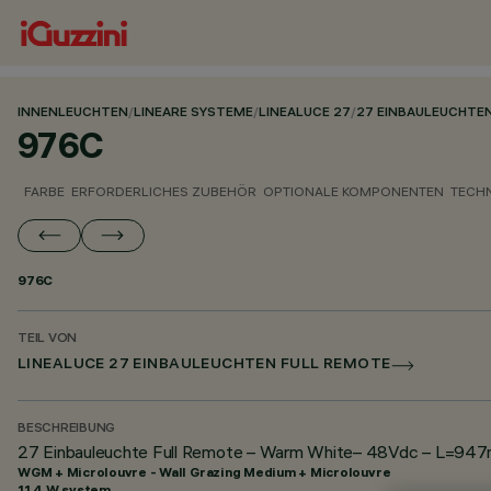
INNENLEUCHTEN
/
LINEARE SYSTEME
/
LINEALUCE 27
/
27 EINBAULEUCHTE
976C
FARBE
ERFORDERLICHES ZUBEHÖR
OPTIONALE KOMPONENTEN
TECH
976C
TEIL VON
LINEALUCE 27 EINBAULEUCHTEN FULL REMOTE
BESCHREIBUNG
27 Einbauleuchte Full Remote – Warm White– 48Vdc – L=947m
WGM + Microlouvre - Wall Grazing Medium + Microlouvre
11.4 W system