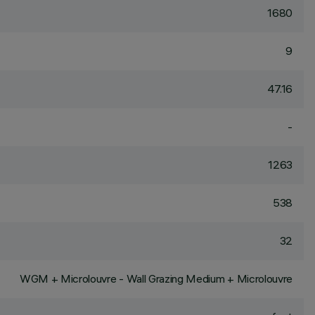
1680
9
47.16
-
1263
538
32
WGM + Microlouvre - Wall Grazing Medium + Microlouvre