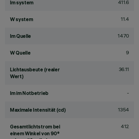
411.6
lm system
11.4
W system
1470
lm Quelle
9
W Quelle
36.11
Lichtausbeute (realer
Wert)
-
lm im Notbetrieb
1354
Maximale Intensität (cd)
412
Gesamtlichtstrom bei
einem Winkel von 90°