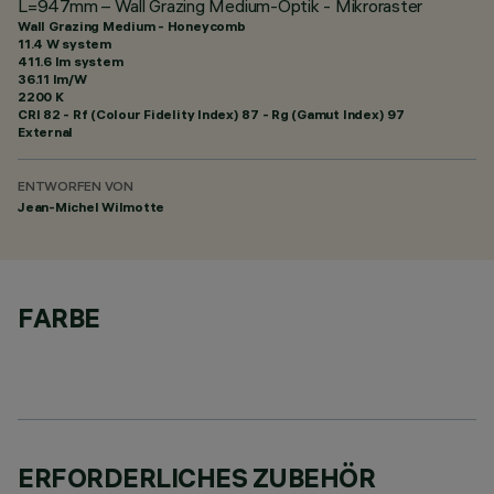
L=947mm – Wall Grazing Medium-Optik - Mikroraster
Wall Grazing Medium - Honeycomb
11.4 W system
411.6 lm system
36.11 lm/W
2200 K
CRI
82
- Rf (Colour Fidelity Index) 87 - Rg (Gamut Index) 97
External
ENTWORFEN VON
Jean-Michel Wilmotte
FARBE
ERFORDERLICHES ZUBEHÖR