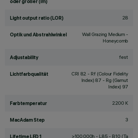
oder größer (lm)
28
Light output ratio (LOR)
Wall Grazing Medium -
Optik und Abstrahlwinkel
Honeycomb
fest
Adjustability
CRI
82
- Rf (Colour Fidelity
Lichtfarbqualität
Index) 87 - Rg (Gamut
Index) 97
2200 K
Farbtemperatur
3
MacAdam Step
>100,000h - L85 - B10 (Ta
Lifetime LED 1