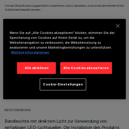
Um das Produkt ordnungsgemäß zu installieren und zu betreiben, muss eines der erforderlichen
Zubehörteile bestellt werden:
Wenn Sie auf „Alle Cookies akzeptieren“ klicken, stimmen Sie der
Speicherung von Cookies auf Ihrem Gerät zu, um die
Websitenavigation zu verbessern, die Websitenutzung zu
OPTIONALE KOMPONENTEN
analysieren und unsere Marketingbemühungen zu unterstützen.
Weitere Informationen
Alle ablehnen
Alle Cookies akzeptieren
Cookie-Einstellungen
TECHNISCHE DATEN
LETZTES UPDATE: 05.08.2026
BESCHREIBUNG
Bandleuchte mit direktem Licht zur Verwendung von
einfarbigen LED-Lichtquellen. Die Installation des Produkts