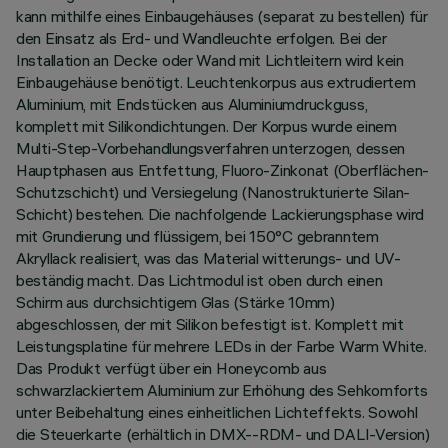
kann mithilfe eines Einbaugehäuses (separat zu bestellen) für
den Einsatz als Erd- und Wandleuchte erfolgen. Bei der
Installation an Decke oder Wand mit Lichtleitern wird kein
Einbaugehäuse benötigt. Leuchtenkorpus aus extrudiertem
Aluminium, mit Endstücken aus Aluminiumdruckguss,
komplett mit Silikondichtungen. Der Korpus wurde einem
Multi-Step-Vorbehandlungsverfahren unterzogen, dessen
Hauptphasen aus Entfettung, Fluoro-Zinkonat (Oberflächen-
Schutzschicht) und Versiegelung (Nanostrukturierte Silan-
Schicht) bestehen. Die nachfolgende Lackierungsphase wird
mit Grundierung und flüssigem, bei 150°C gebranntem
Akryllack realisiert, was das Material witterungs- und UV-
beständig macht. Das Lichtmodul ist oben durch einen
Schirm aus durchsichtigem Glas (Stärke 10mm)
abgeschlossen, der mit Silikon befestigt ist. Komplett mit
Leistungsplatine für mehrere LEDs in der Farbe Warm White.
Das Produkt verfügt über ein Honeycomb aus
schwarzlackiertem Aluminium zur Erhöhung des Sehkomforts
unter Beibehaltung eines einheitlichen Lichteffekts. Sowohl
die Steuerkarte (erhältlich in DMX--RDM- und DALI-Version)