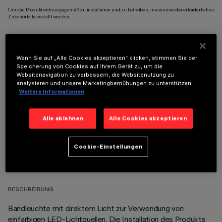
Um das Produkt ordnungsgemäß zu installieren und zu betreiben, muss eines der erforderlichen
Zubehörteile bestellt werden:
Wenn Sie auf „Alle Cookies akzeptieren“ klicken, stimmen Sie der
Speicherung von Cookies auf Ihrem Gerät zu, um die
OPTIONALE KOMPONENTEN
Websitenavigation zu verbessern, die Websitenutzung zu
analysieren und unsere Marketingbemühungen zu unterstützen.
Weitere Informationen
Alle ablehnen
Alle Cookies akzeptieren
TECHNISCHE DATEN
Cookie-Einstellungen
LETZTES UPDATE: 05.08.2026
BESCHREIBUNG
Bandleuchte mit direktem Licht zur Verwendung von
einfarbigen LED-Lichtquellen. Die Installation des Produkts