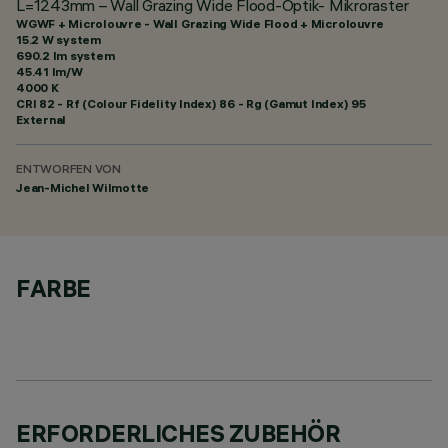
L=1243mm – Wall Grazing Wide Flood-Optik- Mikroraster
WGWF + Microlouvre - Wall Grazing Wide Flood + Microlouvre
15.2 W system
690.2 lm system
45.41 lm/W
4000 K
CRI
82
- Rf (Colour Fidelity Index) 86 - Rg (Gamut Index) 95
External
ENTWORFEN VON
Jean-Michel Wilmotte
FARBE
ERFORDERLICHES ZUBEHÖR