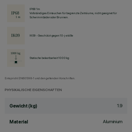
IP68 1m
Vollständiges Eintauchen für begrenzte Zeiträume, nicht geeignet für
Schwimmbäder oder Brunnen.
IK09 - Geschützt gegen 10-j-stöße
Statische belastbarkeit 1000 kg
Entspricht EN60598-1 und den geltenden Vorschriften.
PHYSIKALISCHE EIGENSCHAFTEN
1.9
Gewicht (kg)
Aluminium
Material