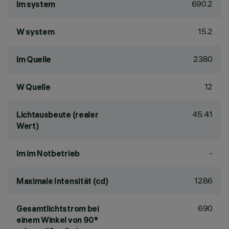
690.2
lm system
15.2
W system
2380
lm Quelle
12
W Quelle
45.41
Lichtausbeute (realer
Wert)
-
lm im Notbetrieb
1286
Maximale Intensität (cd)
690
Gesamtlichtstrom bei
einem Winkel von 90°