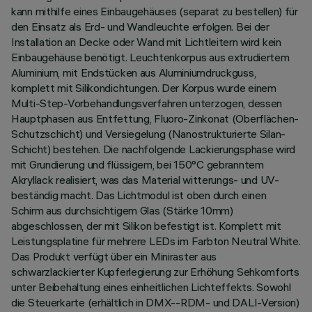
kann mithilfe eines Einbaugehäuses (separat zu bestellen) für
den Einsatz als Erd- und Wandleuchte erfolgen. Bei der
Installation an Decke oder Wand mit Lichtleitern wird kein
Einbaugehäuse benötigt. Leuchtenkorpus aus extrudiertem
Aluminium, mit Endstücken aus Aluminiumdruckguss,
komplett mit Silikondichtungen. Der Korpus wurde einem
Multi-Step-Vorbehandlungsverfahren unterzogen, dessen
Hauptphasen aus Entfettung, Fluoro-Zinkonat (Oberflächen-
Schutzschicht) und Versiegelung (Nanostrukturierte Silan-
Schicht) bestehen. Die nachfolgende Lackierungsphase wird
mit Grundierung und flüssigem, bei 150°C gebranntem
Akryllack realisiert, was das Material witterungs- und UV-
beständig macht. Das Lichtmodul ist oben durch einen
Schirm aus durchsichtigem Glas (Stärke 10mm)
abgeschlossen, der mit Silikon befestigt ist. Komplett mit
Leistungsplatine für mehrere LEDs im Farbton Neutral White.
Das Produkt verfügt über ein Miniraster aus
schwarzlackierter Kupferlegierung zur Erhöhung Sehkomforts
unter Beibehaltung eines einheitlichen Lichteffekts. Sowohl
die Steuerkarte (erhältlich in DMX--RDM- und DALI-Version)