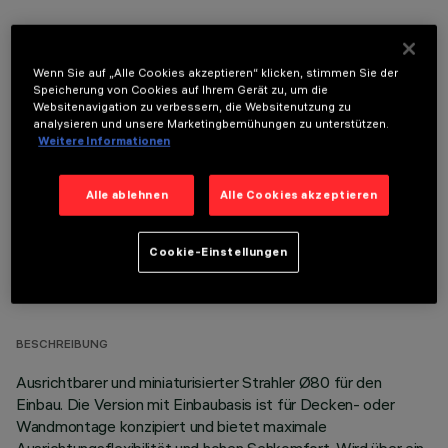
Wenn Sie auf „Alle Cookies akzeptieren“ klicken, stimmen Sie der
Speicherung von Cookies auf Ihrem Gerät zu, um die
Websitenavigation zu verbessern, die Websitenutzung zu
OPTIONALE KOMPONENTEN
analysieren und unsere Marketingbemühungen zu unterstützen.
Weitere Informationen
Alle ablehnen
Alle Cookies akzeptieren
Cookie-Einstellungen
TECHNISCHE DATEN
LETZTES UPDATE: 07.08.2026
BESCHREIBUNG
Ausrichtbarer und miniaturisierter Strahler Ø80 für den
Einbau. Die Version mit Einbaubasis ist für Decken- oder
Wandmontage konzipiert und bietet maximale