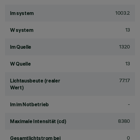
1003.2
lm system
13
W system
1320
lm Quelle
13
W Quelle
77.17
Lichtausbeute (realer
Wert)
-
lm im Notbetrieb
8380
Maximale Intensität (cd)
0
Gesamtlichtstrom bei