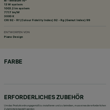
M - Medium 16°
13 W system
1003.2 lm system
77.17 lm/W
3000 K
CRI
92
- Rf (Colour Fidelity Index) 92 - Rg (Gamut Index) 99
ENTWORFEN VON
Piano Design
FARBE
ERFORDERLICHES ZUBEHÖR
Um das Produkt ordnungsgemäß zu installieren und zu betreiben, muss eines der erforderlichen
Zubehörteile bestellt werden: