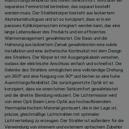
Ausrichtungsflexibilität und hohen Sehkomfort. Wird über ein
separates Fernnetzteil betrieben, das separat bestellt
werden muss. Der Strahlerkörper besteht aus lackiertem
Aluminiumdruckguss und ist so konzipiert, dass er in ein
passives Kühlkörpersystem integriert werden kann, das eine
lange Lebensdauer des Produkts und ein effizientes
Wärmemanagement gewährleistet. Die Basis und die
Halterung aus lackiertem Zamak gewährleisten eine solide
Installation und eine ästhetische Kontinuität mit dem Design
des Strahlers. Der Körper ist mit Ausgangskabeln versehen,
sodass der elektrische Anschluss einfach und schnell ist. Die
Gelenke des Strahlers ermöglichen eine vollständige Drehung
um 360° und eine Neigung von 90° und bieten so eine hohe
Ausrichtungsflexibilität. Die zurückgesetzte Optik ist so
konzipiert, dass sie einen hohen Sehkomfort gewährleistet
und die direkte Blendung reduziert. Die Lichtemission wird
von einer Opti Beam Lens-Optik aus hochauflösendem
thermoplastischem Material gesteuert, die in der Lage ist,
präzise, gleichmäßige Lichtstrahlen mit optimaler
Lichtverteilung zu erzeugen. Der Strahler ist außerdem für die
Verwendung von internem und externem optischem Zubehör