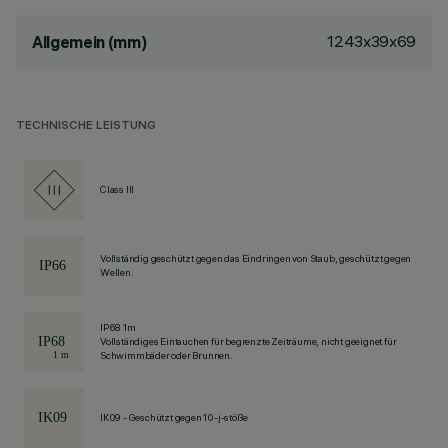
1243x39x69
Allgemein (mm)
TECHNISCHE LEISTUNG
Class III
Vollständig geschützt gegen das Eindringen von Staub, geschützt gegen
Wellen.
IP68 1m
Vollständiges Eintauchen für begrenzte Zeiträume, nicht geeignet für
Schwimmbäder oder Brunnen.
IK09 - Geschützt gegen 10-j-stöße