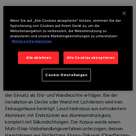
Wenn Sie auf „Alle Cookies akzeptieren“ klicken, stimmen Sie der
Speicherung von Cookies auf Ihrem Gerät zu, um die
Websitenavigation zu verbessern, die Websitenutzung zu
analysieren und unsere Marketingbemühungen zu unterstützen.
TECHNISCHE DATEN
Weitere Informationen
LETZTES UPDATE: 05.08.2026
Alle ablehnen
Alle Cookies akzeptieren
BESCHREIBUNG
Bandleuchte mit direktem Licht zur Verwendung von
Cookie-Einstellungen
einfarbigen LED-Lichtquellen. Die Installation des Produkts
kann mithilfe eines Einbaugehäuses (separat zu bestellen) für
den Einsatz als Erd- und Wandleuchte erfolgen. Bei der
Installation an Decke oder Wand mit Lichtleitern wird kein
Einbaugehäuse benötigt. Leuchtenkorpus aus extrudiertem
Aluminium, mit Endstücken aus Aluminiumdruckguss,
komplett mit Silikondichtungen. Der Korpus wurde einem
Multi-Step-Vorbehandlungsverfahren unterzogen, dessen
Hauptphasen aus Entfettung, Fluoro-Zinkonat (Oberflächen-