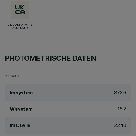
UK CONFORMITY
ASSESSED
PHOTOMETRISCHE DATEN
DETAILS
873.6
lm system
15.2
W system
2240
lm Quelle