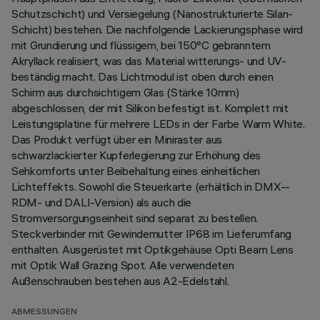
Schutzschicht) und Versiegelung (Nanostrukturierte Silan-
Schicht) bestehen. Die nachfolgende Lackierungsphase wird
mit Grundierung und flüssigem, bei 150°C gebranntem
Akryllack realisiert, was das Material witterungs- und UV-
beständig macht. Das Lichtmodul ist oben durch einen
Schirm aus durchsichtigem Glas (Stärke 10mm)
abgeschlossen, der mit Silikon befestigt ist. Komplett mit
Leistungsplatine für mehrere LEDs in der Farbe Warm White.
Das Produkt verfügt über ein Miniraster aus
schwarzlackierter Kupferlegierung zur Erhöhung des
Sehkomforts unter Beibehaltung eines einheitlichen
Lichteffekts. Sowohl die Steuerkarte (erhältlich in DMX--
RDM- und DALI-Version) als auch die
Stromversorgungseinheit sind separat zu bestellen.
Steckverbinder mit Gewindemutter IP68 im Lieferumfang
enthalten. Ausgerüstet mit Optikgehäuse Opti Beam Lens
mit Optik Wall Grazing Spot. Alle verwendeten
Außenschrauben bestehen aus A2-Edelstahl.
ABMESSUNGEN