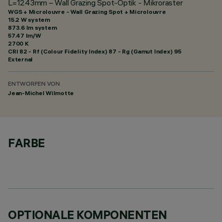
L=1243mm – Wall Grazing Spot-Optik - Mikroraster
WGS + Microlouvre - Wall Grazing Spot + Microlouvre
15.2 W system
873.6 lm system
57.47 lm/W
2700 K
CRI
82
- Rf (Colour Fidelity Index) 87 - Rg (Gamut Index) 95
External
ENTWORFEN VON
Jean-Michel Wilmotte
FARBE
OPTIONALE KOMPONENTEN