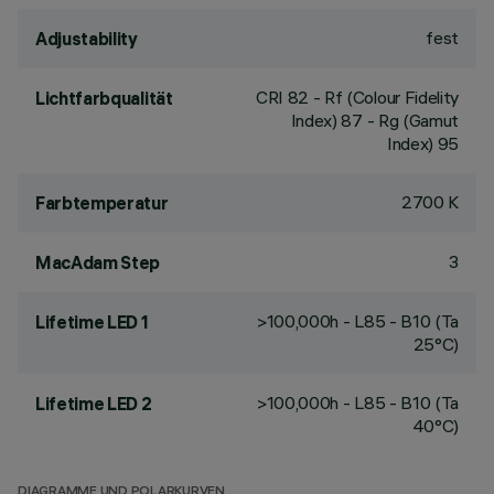
fest
Adjustability
CRI
82
- Rf (Colour Fidelity
Lichtfarbqualität
Index) 87 - Rg (Gamut
Index) 95
2700 K
Farbtemperatur
3
MacAdam Step
>100,000h - L85 - B10 (Ta
Lifetime LED 1
25°C)
>100,000h - L85 - B10 (Ta
Lifetime LED 2
40°C)
DIAGRAMME UND POLARKURVEN