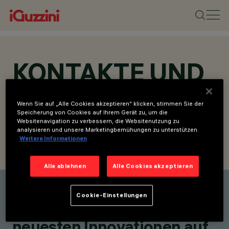
KONTAKTE UND
STANDORTE
Wenn Sie auf „Alle Cookies akzeptieren“ klicken, stimmen Sie der
Speicherung von Cookies auf Ihrem Gerät zu, um die
Websitenavigation zu verbessern, die Websitenutzung zu
analysieren und unsere Marketingbemühungen zu unterstützen.
Weitere Informationen
KONTAKT SUCHEN
ANFRAGE SENDEN
Alle ablehnen
Alle Cookies akzeptieren
Einen Kontakt finden
Cookie-Einstellungen
Bleiben Sie über unsere
neuesten Innovationen auf