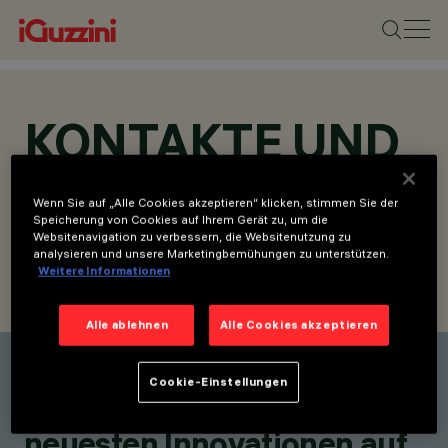
KONTAKTE UND
STANDORTE
Wenn Sie auf „Alle Cookies akzeptieren“ klicken, stimmen Sie der
Speicherung von Cookies auf Ihrem Gerät zu, um die
Websitenavigation zu verbessern, die Websitenutzung zu
analysieren und unsere Marketingbemühungen zu unterstützen.
Weitere Informationen
KONTAKT SUCHEN
ANFRAGE SENDEN
Alle ablehnen
Alle Cookies akzeptieren
Einen Kontakt finden
Cookie-Einstellungen
Bleiben Sie über unsere
neuesten Innovationen auf