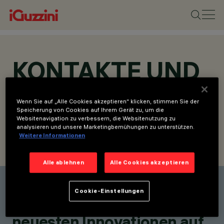
KONTAKTE UND
STANDORTE
Wenn Sie auf „Alle Cookies akzeptieren“ klicken, stimmen Sie der
Speicherung von Cookies auf Ihrem Gerät zu, um die
Websitenavigation zu verbessern, die Websitenutzung zu
analysieren und unsere Marketingbemühungen zu unterstützen.
Weitere Informationen
KONTAKT SUCHEN
ANFRAGE SENDEN
Alle ablehnen
Alle Cookies akzeptieren
Einen Kontakt finden
Cookie-Einstellungen
Bleiben Sie über unsere
neuesten Innovationen auf