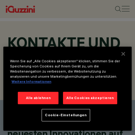
KONTAKTE UND
STANDORTE
Wenn Sie auf „Alle Cookies akzeptieren“ klicken, stimmen Sie der
Speicherung von Cookies auf Ihrem Gerät zu, um die
Websitenavigation zu verbessern, die Websitenutzung zu
analysieren und unsere Marketingbemühungen zu unterstützen.
Weitere Informationen
KONTAKT SUCHEN
ANFRAGE SENDEN
Alle ablehnen
Alle Cookies akzeptieren
Einen Kontakt finden
Cookie-Einstellungen
Bleiben Sie über unsere
neuesten Innovationen auf