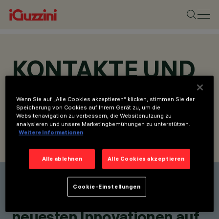
KONTAKTE UND
STANDORTE
Wenn Sie auf „Alle Cookies akzeptieren“ klicken, stimmen Sie der
Speicherung von Cookies auf Ihrem Gerät zu, um die
Websitenavigation zu verbessern, die Websitenutzung zu
analysieren und unsere Marketingbemühungen zu unterstützen.
Weitere Informationen
KONTAKT SUCHEN
ANFRAGE SENDEN
Alle ablehnen
Alle Cookies akzeptieren
Einen Kontakt finden
Cookie-Einstellungen
Bleiben Sie über unsere
neuesten Innovationen auf