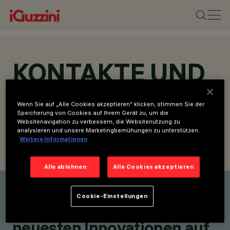
KONTAKTE UND
STANDORTE
Wenn Sie auf „Alle Cookies akzeptieren“ klicken, stimmen Sie der
Speicherung von Cookies auf Ihrem Gerät zu, um die
Websitenavigation zu verbessern, die Websitenutzung zu
analysieren und unsere Marketingbemühungen zu unterstützen.
Weitere Informationen
KONTAKT SUCHEN
ANFRAGE SENDEN
Alle ablehnen
Alle Cookies akzeptieren
Einen Kontakt finden
Cookie-Einstellungen
Bleiben Sie über unsere
neuesten Innovationen auf