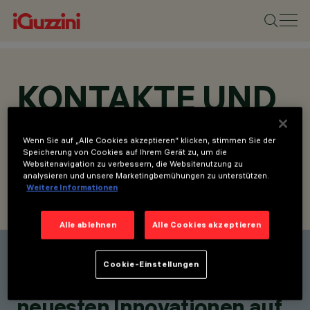
KONTAKTE UND
STANDORTE
Wenn Sie auf „Alle Cookies akzeptieren“ klicken, stimmen Sie der
Speicherung von Cookies auf Ihrem Gerät zu, um die
Websitenavigation zu verbessern, die Websitenutzung zu
analysieren und unsere Marketingbemühungen zu unterstützen.
Weitere Informationen
KONTAKT SUCHEN
ANFRAGE SENDEN
Alle ablehnen
Alle Cookies akzeptieren
Einen Kontakt finden
Cookie-Einstellungen
Bleiben Sie über unsere
neuesten Innovationen auf