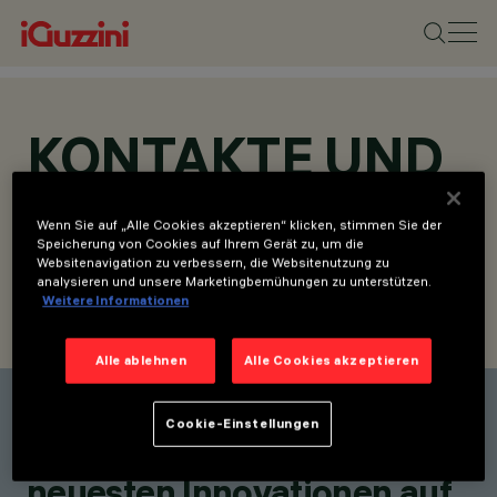
KONTAKTE UND
STANDORTE
Wenn Sie auf „Alle Cookies akzeptieren“ klicken, stimmen Sie der
Speicherung von Cookies auf Ihrem Gerät zu, um die
Websitenavigation zu verbessern, die Websitenutzung zu
analysieren und unsere Marketingbemühungen zu unterstützen.
Weitere Informationen
KONTAKT SUCHEN
ANFRAGE SENDEN
Alle ablehnen
Alle Cookies akzeptieren
Einen Kontakt finden
Cookie-Einstellungen
Bleiben Sie über unsere
neuesten Innovationen auf